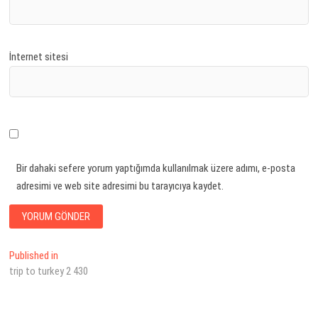
İnternet sitesi
Bir dahaki sefere yorum yaptığımda kullanılmak üzere adımı, e-posta
adresimi ve web site adresimi bu tarayıcıya kaydet.
Yazı
Published in
trip to turkey 2 430
dolaşımı