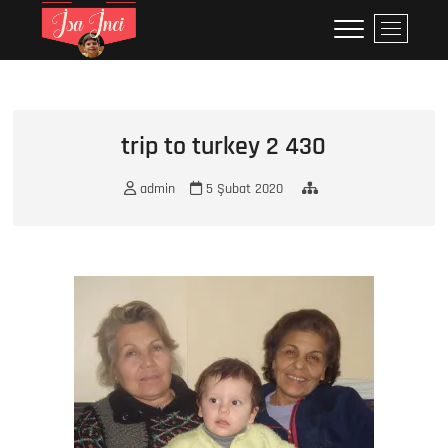
Skip
İsa İNCİ
MY LIFE
M
to
e
content
n
u
B
u
trip to turkey 2 430
t
t
admin
5 Şubat 2020
o
n