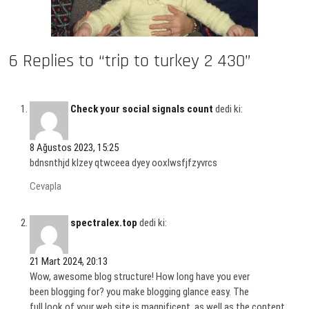
6 Replies to “trip to turkey 2 430”
Check your social signals count
dedi ki:
8 Ağustos 2023, 15:25
bdnsnthjd klzey qtwceea dyey ooxlwsfjfzyvrcs
Cevapla
spectralex.top
dedi ki:
21 Mart 2024, 20:13
Wow, awesome blog structure! How long have you ever
been blogging for? you make blogging glance easy. The
full look of your web site is magnificent, as well as the content