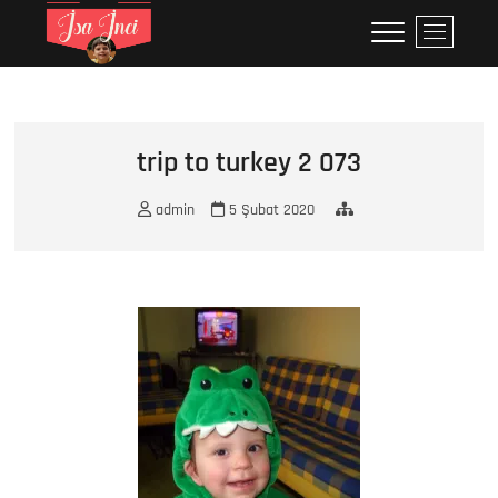
Skip
İsa İNCİ
MY LIFE
M
to
e
content
n
u
B
u
trip to turkey 2 073
t
t
admin
5 Şubat 2020
o
n