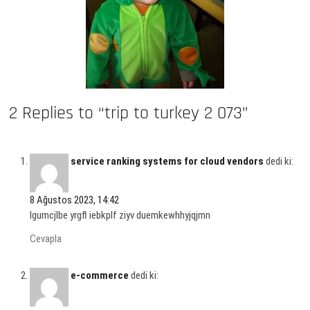
2 Replies to “trip to turkey 2 073”
service ranking systems for cloud vendors
dedi ki:
8 Ağustos 2023, 14:42
lgumcjlbe yrgfl iebkplf ziyv duemkewhhyjqjmn
Cevapla
e-commerce
dedi ki: