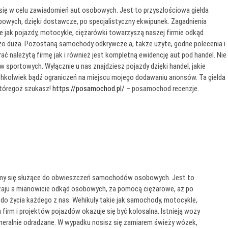
 się w celu zawiadomień aut osobowych. Jest to przyszłościowa giełda
owych, dzięki dostawcze, po specjalistyczny ekwipunek. Zagadnienia
e jak pojazdy, motocykle, ciężarówki towarzyszą naszej firmie odkąd
dzo duża. Pozostaną samochody odkrywcze a, także użyte, godne polecenia i
ć należytą firmę jak i również jest kompletną ewidencję aut pod handel. Nie
sportowych. Wyłącznie u nas znajdziesz pojazdy dzięki handel, jakie
ichkolwiek bądź ograniczeń na miejscu mojego dodawaniu anonsów. Ta giełda
któregoż szukasz!
https://posamochod.pl/
– posamochod recenzje.
czamy się służące do obwieszczeń samochodów osobowych. Jest to
aju a mianowicie odkąd osobowych, za pomocą ciężarowe, aż po
 do życia każdego z nas. Wehikuły takie jak samochody, motocykle,
firm i projektów pojazdów okazuje się być kolosalna. Istnieją wozy
eneralnie odradzane. W wypadku nosisz się zamiarem świeży wózek,