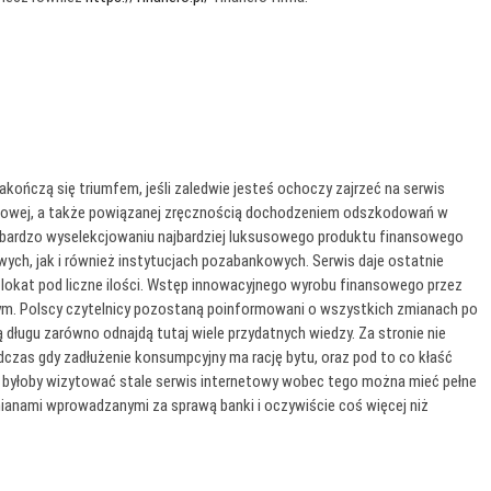
ńczą się triumfem, jeśli zaledwie jesteś ochoczy zajrzeć na serwis
nsowej, a także powiązanej zręcznością dochodzeniem odszkodowań w
o bardzo wyselekcjowaniu najbardziej luksusowego produktu finansowego
wych, jak i również instytucjach pozabankowych. Serwis daje ostatnie
lokat pod liczne ilości. Wstęp innowacyjnego wyrobu finansowego przez
owym. Polscy czytelnicy pozostaną poinformowani o wszystkich zmianach po
ą długu zarówno odnajdą tutaj wiele przydatnych wiedzy. Za stronie nie
dczas gdy zadłużenie konsumpcyjny ma rację bytu, oraz pod to co kłaść
ne byłoby wizytować stale serwis internetowy wobec tego można mieć pełne
mianami wprowadzanymi za sprawą banki i oczywiście coś więcej niż