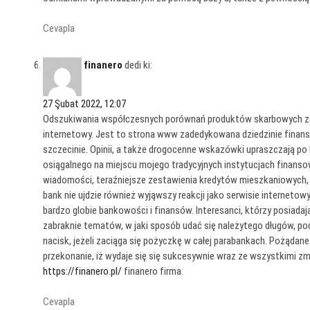
Cevapla
finanero
dedi ki:
27 Şubat 2022, 12:07
Odszukiwania współczesnych porównań produktów skarbowych zako
internetowy. Jest to strona www zadedykowana dziedzinie fina
szczecinie. Opinii, a także drogocenne wskazówki upraszczają p
osiągalnego na miejscu mojego tradycyjnych instytucjach finanso
wiadomości, teraźniejsze zestawienia kredytów mieszkaniowych, 
bank nie ujdzie również wyjąwszy reakcji jako serwisie internet
bardzo globie bankowości i finansów. Interesanci, którzy posiadaj
zabraknie tematów, w jaki sposób udać się należytego długów, po
nacisk, jeżeli zaciąga się pożyczkę w całej parabankach. Pożąda
przekonanie, iż wydaje się się sukcesywnie wraz ze wszystkimi z
https://finanero.pl/
finanero firma.
Cevapla