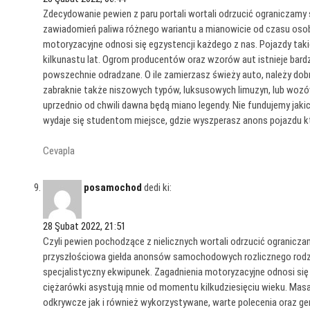
Zdecydowanie pewien z paru portali wortali odrzucić ograniczamy
zawiadomień paliwa różnego wariantu a mianowicie od czasu osob
motoryzacyjne odnosi się egzystencji każdego z nas. Pojazdy taki
kilkunastu lat. Ogrom producentów oraz wzorów aut istnieje bar
powszechnie odradzane. O ile zamierzasz świeży auto, należy dobra
zabraknie także niszowych typów, luksusowych limuzyn, lub wozów 
uprzednio od chwili dawna będą miano legendy. Nie fundujemy jak
wydaje się studentom miejsce, gdzie wyszperasz anons pojazdu 
Cevapla
posamochod
dedi ki:
28 Şubat 2022, 21:51
Czyli pewien pochodzące z nielicznych wortali odrzucić ograni
przyszłościowa giełda anonsów samochodowych rozlicznego rodz
specjalistyczny ekwipunek. Zagadnienia motoryzacyjne odnosi się
ciężarówki asystują mnie od momentu kilkudziesięciu wieku. Masa 
odkrywcze jak i również wykorzystywane, warte polecenia oraz g