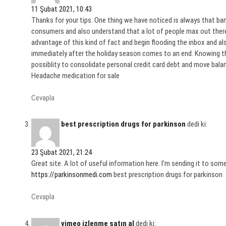
11 Şubat 2021, 10:43
Thanks for your tips. One thing we have noticed is always that ban
consumers and also understand that a lot of people max out there
advantage of this kind of fact and begin flooding the inbox and a
immediately after the holiday season comes to an end. Knowing that
possiblity to consolidate personal credit card debt and move balan
Headache medication for sale
Cevapla
best prescription drugs for parkinson
dedi ki:
23 Şubat 2021, 21:24
Great site. A lot of useful information here. I’m sending it to some
https://parkinsonmedi.com
best prescription drugs for parkinson
Cevapla
vimeo izlenme satın al
dedi ki: