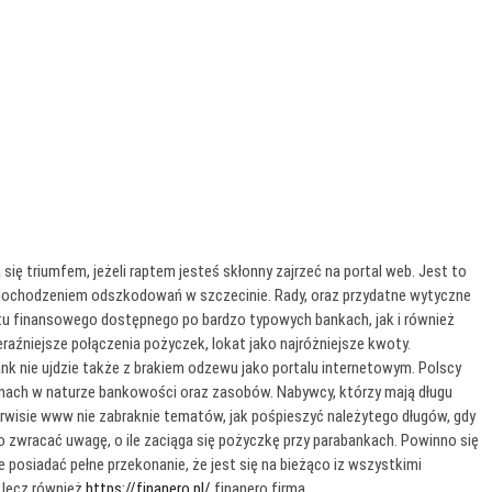
 triumfem, jeżeli raptem jesteś skłonny zajrzeć na portal web. Jest to
dochodzeniem odszkodowań w szczecinie. Rady, oraz przydatne wytyczne
tu finansowego dostępnego po bardzo typowych bankach, jak i również
aźniejsze połączenia pożyczek, lokat jako najróżniejsze kwoty.
 nie ujdzie także z brakiem odzewu jako portalu internetowym. Polscy
nach w naturze bankowości oraz zasobów. Nabywcy, którzy mają długu
rwisie www nie zabraknie tematów, jak pośpieszyć należytego długów, gdy
o zwracać uwagę, o ile zaciąga się pożyczkę przy parabankach. Powinno się
siadać pełne przekonanie, że jest się na bieżąco iz wszystkimi
 lecz również
https://finanero.pl/
finanero firma.