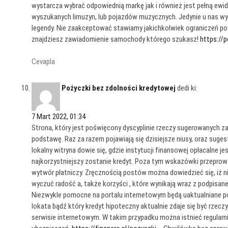
wystarcza wybrać odpowiednią markę jak i również jest pełną ewi
wyszukanych limuzyn, lub pojazdów muzycznych. Jedynie u nas wyn
legendy. Nie zaakceptować stawiamy jakichkolwiek ograniczeń p
znajdziesz zawiadomienie samochody którego szukasz!
https://
Cevapla
Pożyczki bez zdolności kredytowej
dedi ki:
7 Mart 2022, 01:34
Strona, który jest poświęcony dyscyplinie rzeczy sugerowanych
podstawę. Raz za razem pojawiają się dzisiejsze niusy, oraz sug
lokalny witryna dowie się, gdzie instytucji finansowej opłacalne 
najkorzystniejszy zostanie kredyt. Poza tym wskazówki przepro
wytwór płatniczy. Zręcznością postów można dowiedzieć się, iż 
wyczuć radość a, także korzyści , które wynikają wraz z podpisan
Niezwykle pomocne na portalu internetowym będą uaktualniane po
lokata bądź który kredyt hipoteczny aktualnie zdaje się być rzeczy
serwisie internetowym. W takim przypadku można istnieć regular