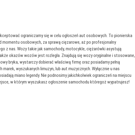
aakceptować ograniczamy się w celu ogłoszeń aut osobowych. To pionierska
d momentu osobowych, za sprawą cięzarowe, aż po profesjonalny
ego z nas. Wozy takie jak samochody, motocykle, ciężarówki asystują
kże okazów wozów jest rozległa. Znajdują się wozy oryginalne i stosowane,
owy bryka, wystarczy dobierać właściwą firmę oraz posiadamy pełną
 marek, wyszukanych limuzyn, lub aut muzycznych. Wyłącznie u nas
siadają miano legendy. Nie podnosimy jakichkolwiek ograniczeń na miejscu
miejsce, w którym wyszukasz ogłoszenie samochodu któregoż wypatrujesz!