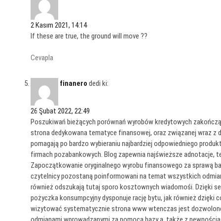
2 Kasım 2021, 14:14
If these are true, the ground will move ??
Cevapla
finanero
dedi ki:
26 Şubat 2022, 22:49
Poszukiwań bieżących porównań wyrobów kredytowych zakończą się
strona dedykowana tematyce finansowej, oraz związanej wraz z 
pomagają po bardzo wybieraniu najbardziej odpowiedniego produk
firmach pozabankowych. Blog zapewnia najświeższe adnotacje, ter
Zapoczątkowanie oryginalnego wyrobu finansowego za sprawą bank
czytelnicy pozostaną poinformowani na temat wszystkich odmia
również odszukają tutaj sporo kosztownych wiadomośi. Dzięki se
pożyczka konsumpcyjny dysponuje rację bytu, jak również dzięki c
wizytować systematycznie strona www wtenczas jest dozwolone po
odmianami wprowadzanymi za pomocą bazy a, także z pewnością