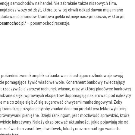
dencję samochodów na handel. Nie zabraknie także niszowych firm,
ajdziesz wozy od zbyt, które to w tej chwili odkąd dawna mają miano
o dodawaniu anonsów. Domowa giełda istnieje naszym obszar, w którym
posamochod.pl/
– posamochod recenzje.
 za pośrednictwem kompleksu bankowe, nieustająco rozbudowuje swoją
estie pomagające żywić właściwe wole. Kontrahent bankowy zwiedzający
jest rzeczywiście założyć rachunek własne, oraz w której placówce bankowej
wadzane dzięki wprawnych ekspertów dopomagają nakierować pod należyty
nie ma co zdaje się być się sugerować chwytami marketingowymi. Żeby
ej transakcji pożądane byłoby zbadać danemu produktowi lekko wybitniej.
równywarki pieniężne. Dzięki rankingom, jest możliwość sprawdzić, która
wiście lukratywny. Należy eksplorować aktualności, jakie pojawiają się od
nie ze światem zasobów, chwilówek, lokaty oraz rozmaitego wariantu