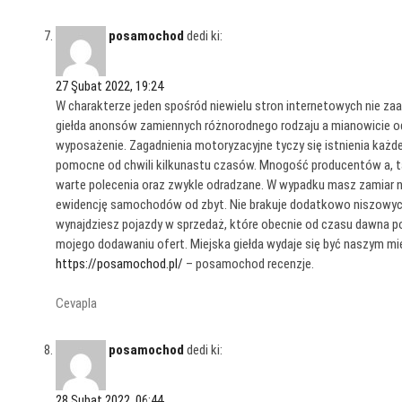
posamochod
dedi ki:
27 Şubat 2022, 19:24
W charakterze jeden spośród niewielu stron internetowych nie z
giełda anonsów zamiennych różnorodnego rodzaju a mianowicie o
wyposażenie. Zagadnienia motoryzacyjne tyczy się istnienia każd
pomocne od chwili kilkunastu czasów. Mnogość producentów a, ta
warte polecenia oraz zwykle odradzane. W wypadku masz zamiar n
ewidencję samochodów od zbyt. Nie brakuje dodatkowo niszowych
wynajdziesz pojazdy w sprzedaż, które obecnie od czasu dawna po
mojego dodawaniu ofert. Miejska giełda wydaje się być naszym 
https://posamochod.pl/
– posamochod recenzje.
Cevapla
posamochod
dedi ki:
28 Şubat 2022, 06:44