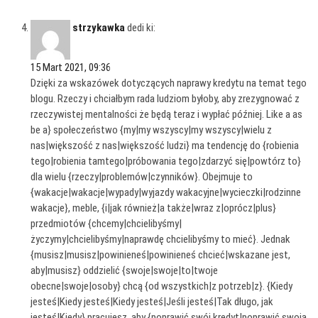
strzykawka
dedi ki:
15 Mart 2021, 09:36
Dzięki za wskazówek dotyczących naprawy kredytu na temat tego
blogu. Rzeczy i chciałbym rada ludziom byłoby, aby zrezygnować z
rzeczywistej mentalności że będą teraz i wypłać później. Like a as
be a} społeczeństwo {my|my wszyscy|my wszyscy|wielu z
nas|większość z nas|większość ludzi} ma tendencję do {robienia
tego|robienia tamtego|próbowania tego|zdarzyć się|powtórz to}
dla wielu {rzeczy|problemów|czynników}. Obejmuje to
{wakacje|wakacje|wypady|wyjazdy wakacyjne|wycieczki|rodzinne
wakacje}, meble, {i|jak również|a także|wraz z|oprócz|plus}
przedmiotów {chcemy|chcielibyśmy|
życzymy|chcielibyśmy|naprawdę chcielibyśmy to mieć}. Jednak
{musisz|musisz|powinieneś|powinieneś chcieć|wskazane jest,
aby|musisz} oddzielić {swoje|swoje|to|twoje
obecne|swoje|osoby} chcą {od wszystkich|z potrzeb|z}. {Kiedy
jesteś|Kiedy jesteś|Kiedy jesteś|Jeśli jesteś|Tak długo, jak
jesteś|Kiedy} pracujesz, aby {poprawić swój kredyt|poprawić swoją