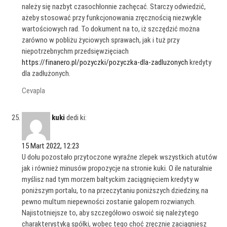
należy się nazbyt czasochłonnie zachęcać. Starczy odwiedzić,
ażeby stosować przy funkcjonowania zręcznością niezwykle
wartościowych rad. To dokument na to, iż szczędzić można
zarówno w pobliżu życiowych sprawach, jak i tuż przy
niepotrzebnychm przedsięwzięciach
https://finanero.pl/pozyczki/pozyczka-dla-zadluzonych
kredyty
dla zadłużonych.
Cevapla
kuki
dedi ki:
15 Mart 2022, 12:23
U dołu pozostało przytoczone wyraźne zlepek wszystkich atutów
jak i również minusów propozycje na stronie kuki. O ile naturalnie
myślisz nad tym morzem bałtyckim zaciągnięciem kredyty w
poniższym portalu, to na przeczytaniu poniższych dziedziny, na
pewno multum niepewności zostanie galopem rozwianych.
Najistotniejsze to, aby szczegółowo oswoić się należytego
charakterystyką spółki, wobec tego choć zręcznie zaciągniesz