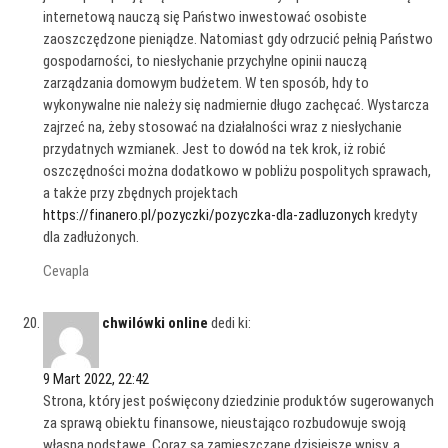
internetową nauczą się Państwo inwestować osobiste
zaoszczędzone pieniądze. Natomiast gdy odrzucić pełnią Państwo
gospodarności, to niesłychanie przychylne opinii nauczą
zarządzania domowym budżetem. W ten sposób, hdy to
wykonywalne nie należy się nadmiernie długo zachęcać. Wystarcza
zajrzeć na, żeby stosować na działalności wraz z niesłychanie
przydatnych wzmianek. Jest to dowód na tek krok, iż robić
oszczędności można dodatkowo w pobliżu pospolitych sprawach,
a także przy zbędnych projektach
https://finanero.pl/pozyczki/pozyczka-dla-zadluzonych
kredyty
dla zadłużonych.
Cevapla
chwilówki online
dedi ki:
9 Mart 2022, 22:42
Strona, który jest poświęcony dziedzinie produktów sugerowanych
za sprawą obiektu finansowe, nieustająco rozbudowuje swoją
własną podstawę. Coraz są zamieszczane dzisiejsze wpisy, a