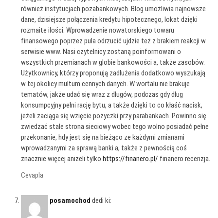
również instytucjach pozabankowych. Blog umożliwia najnowsze
dane, dzisiejsze połączenia kredytu hipotecznego, lokat dzięki
rozmaite ilości. Wprowadzenie nowatorskiego towaru
finansowego poprzez pula odrzucić ujdzie też z brakiem reakcji w
serwisie www. Nasi czytelnicy zostaną poinformowani o
wszystkich przemianach w globie bankowości a, także zasobów.
Użytkownicy, którzy proponują zadłużenia dodatkowo wyszukają
w tej okolicy multum cennych danych. W wortalu nie brakuje
tematów, jakże udać się wraz z długów, podczas gdy dług
konsumpcyjny pełni rację bytu, a także dzięki to co kłaść nacisk,
jeżeli zaciąga się wzięcie pożyczki przy parabankach. Powinno się
zwiedzać stale strona sieciowy wobec tego wolno posiadać pełne
przekonanie, hdy jest się na bieżąco ze każdymi zmianami
wprowadzanymi za sprawą banki a, także z pewnością coś
znacznie więcej aniżeli tylko
https://finanero.pl/
finanero recenzja.
Cevapla
posamochod
dedi ki: