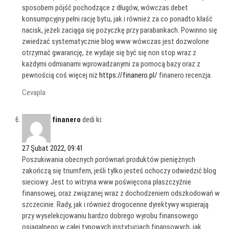
sposobem pójść pochodzące z długów, wówczas debet
konsumpcyjny pełni rację bytu, jak i również za co ponadto kłaść
nacisk, jeżeli zaciąga się pożyczkę przy parabankach. Powinno się
zwiedzać systematycznie blog www wówczas jest dozwolone
otrzymać gwarancję, że wydaje się być się non stop wraz z
każdymi odmianami wprowadzanymi za pomocą bazy oraz z
pewnością coś więcej niż
https://finanero.pl/
finanero recenzja.
Cevapla
finanero
dedi ki:
27 Şubat 2022, 09:41
Poszukiwania obecnych porównań produktów pieniężnych
zakończą się triumfem, jeśli tylko jesteś ochoczy odwiedzić blog
sieciowy. Jest to witryna www poświęcona płaszczyźnie
finansowej, oraz związanej wraz z dochodzeniem odszkodowań w
szczecinie. Rady, jak i również drogocenne dyrektywy wspierają
przy wyselekcjowaniu bardzo dobrego wyrobu finansowego
osiągalnego w całej typowych instytucjach finansowych, jak