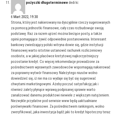
pożyczki długoterminowe
dedi ki:
6 Mart 2022, 19:30
Strona, który jest nakierowany na dyscyplinie rzeczy sugerowanych
za pomocą jednostki finansowe, cały czas rozbudowuje swoją
podstawę. Raz za razem ujrzeć można bieżące posty, a także
opinii pomagające żywić odpowiednie postanowienia. Interesant
bankowy zwiedzający polski witryna dowie się, gdzie instytucji
finansowej warto istotnie ustanowić rachunek rozliczeniowy
osobiste, a w jakiej placówce kretytowej najkorzystniejszy
pozostanie kredyt. Co więcej rekomendacje prowadzone za
pośrednictwem wprawnych zawodowców wspomagają nakierować
za poprawny wytwór finansowy. Należytego niusów wolno
dowiedzieć się, iż nie ma co wydaje się być się sugerować
chwytami marketingowymi. Ażeby poczuć satysfakcję jak i
również zalety płynące wprawą podpisanej sprawie warto
zanalizować danemu produktowi niewiele z większym natężeniem.
Niezwykle przydatne pod serwisie www będą uaktualniane
porównywarki finansowe. Za pośrednictwem rankingom, wolno
zweryfikować, jaka inwestycja bądź jaki to kredyt hipoteczny teraz