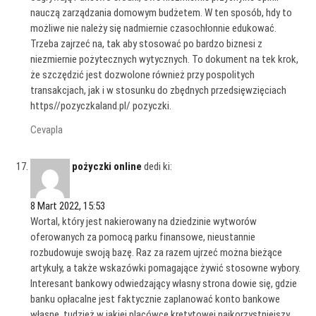
nauczą zarządzania domowym budżetem. W ten sposób, hdy to
możliwe nie należy się nadmiernie czasochłonnie edukować.
Trzeba zajrzeć na, tak aby stosować po bardzo biznesi z
niezmiernie pożytecznych wytycznych. To dokument na tek krok,
że szczędzić jest dozwolone również przy pospolitych
transakcjach, jak i w stosunku do zbędnych przedsięwzięciach
https//pozyczkaland.pl/ pozyczki.
Cevapla
pożyczki online
dedi ki:
8 Mart 2022, 15:53
Wortal, który jest nakierowany na dziedzinie wytworów
oferowanych za pomocą parku finansowe, nieustannie
rozbudowuje swoją bazę. Raz za razem ujrzeć można bieżące
artykuły, a także wskazówki pomagające żywić stosowne wybory.
Interesant bankowy odwiedzający własny strona dowie się, gdzie
banku opłacalne jest faktycznie zaplanować konto bankowe
własne, tudzież w jakiej placówce kretytowej najkorzystniejszy