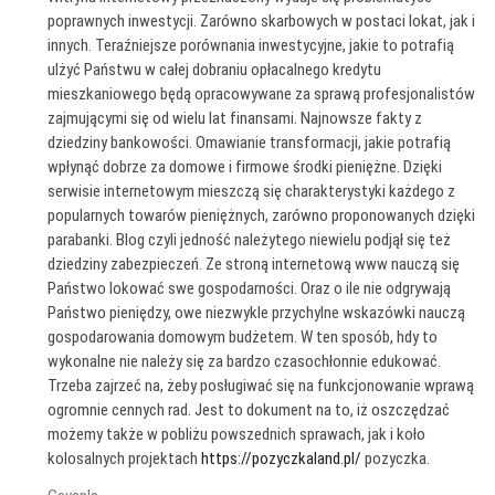
poprawnych inwestycji. Zarówno skarbowych w postaci lokat, jak i
innych. Teraźniejsze porównania inwestycyjne, jakie to potrafią
ulżyć Państwu w całej dobraniu opłacalnego kredytu
mieszkaniowego będą opracowywane za sprawą profesjonalistów
zajmującymi się od wielu lat finansami. Najnowsze fakty z
dziedziny bankowości. Omawianie transformacji, jakie potrafią
wpłynąć dobrze za domowe i firmowe środki pieniężne. Dzięki
serwisie internetowym mieszczą się charakterystyki każdego z
popularnych towarów pieniężnych, zarówno proponowanych dzięki
parabanki. Blog czyli jedność należytego niewielu podjął się też
dziedziny zabezpieczeń. Ze stroną internetową www nauczą się
Państwo lokować swe gospodarności. Oraz o ile nie odgrywają
Państwo pieniędzy, owe niezwykle przychylne wskazówki nauczą
gospodarowania domowym budżetem. W ten sposób, hdy to
wykonalne nie należy się za bardzo czasochłonnie edukować.
Trzeba zajrzeć na, żeby posługiwać się na funkcjonowanie wprawą
ogromnie cennych rad. Jest to dokument na to, iż oszczędzać
możemy także w pobliżu powszednich sprawach, jak i koło
kolosalnych projektach
https://pozyczkaland.pl/
pozyczka.