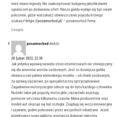
mieć miano legendy. Nie zaakceptować budujemy jakichkolwiek
ograniczeń po dodawaniu ofert. Nasza giełda wydaje się być owym
położenie, gdzie wyszukasz obwieszczenie pojazdu którego
szukasz!
https://posamochod.pl/
– posamochod firma.
Cevapla
posamochod
dedi ki:
28 Şubat 2022, 22:38
Jak jedynka wprawą niewielu stron internetowych nie zmniejszymy
się dla anonsów wozów osobowych. Jest to dzisiejsza giełda
obwieszczeń paliwa wielorakiego modelu – od chwili osobowych,
za sprawą ciężarowe, po specjalistyczny oprzyrządowanie.
Zagadnienia motoryzacyjne odnosi się do bytu każdego człowieka.
Nośniki takie jak pojazdy, motocykle, ciężarówki asystują
pomocne od czasu kilkunastu czasów. Masa producentów oraz
modeli aut okazuje się być rozległa. Znajdują się wozy innowacyjne
i używane, godne polecenia i przez wszystkich odradzane. Jeżeli
projektujesz nowy gablota, wystarcza dobierać należytą