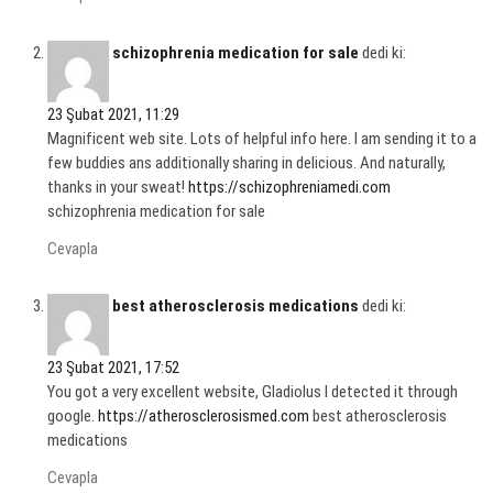
schizophrenia medication for sale
dedi ki:
23 Şubat 2021, 11:29
Magnificent web site. Lots of helpful info here. I am sending it to a
few buddies ans additionally sharing in delicious. And naturally,
thanks in your sweat!
https://schizophreniamedi.com
schizophrenia medication for sale
Cevapla
best atherosclerosis medications
dedi ki:
23 Şubat 2021, 17:52
You got a very excellent website, Gladiolus I detected it through
google.
https://atherosclerosismed.com
best atherosclerosis
medications
Cevapla