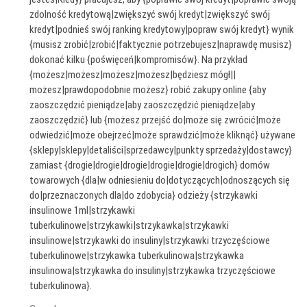
zdolność kredytową|zwiększyć swój kredyt|zwiększyć swój
kredyt|podnieś swój ranking kredytowy|popraw swój kredyt} wynik
{musisz zrobić|zrobić|faktycznie potrzebujesz|naprawdę musisz}
dokonać kilku {poświęceń|kompromisów}. Na przykład
{możesz|możesz|możesz|możesz|będziesz mógł||
możesz|prawdopodobnie możesz} robić zakupy online {aby
zaoszczędzić pieniądze|aby zaoszczędzić pieniądze|aby
zaoszczędzić} lub {możesz przejść do|może się zwrócić|może
odwiedzić|może obejrzeć|może sprawdzić|może kliknąć} używane
{sklepy|sklepy|detaliści|sprzedawcy|punkty sprzedaży|dostawcy}
zamiast {drogie|drogie|drogie|drogie|drogie|drogich} domów
towarowych {dla|w odniesieniu do|dotyczących|odnoszących się
do|przeznaczonych dla|do zdobycia} odzieży {strzykawki
insulinowe 1ml|strzykawki
tuberkulinowe|strzykawki|strzykawka|strzykawki
insulinowe|strzykawki do insuliny|strzykawki trzyczęściowe
tuberkulinowe|strzykawka tuberkulinowa|strzykawka
insulinowa|strzykawka do insuliny|strzykawka trzyczęściowe
tuberkulinowa}.