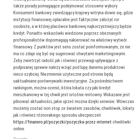
także porady pomagające podejmować stosowne wybory.
Konsument bankowy zwiedzający krajowy witryna dowie się, gdzie
instytucji finansowej opłacalne jest faktycznie założyć ror
osobiste, a w której placówce bankowej najkorzystniejszy będzie
kredyt. Ponadto wskazówki wiedzione poprzez obeznanych
profesjonalistów dopomagają nakierować na właściwy wytwór
finansowy. Z punktów jest sens zostać poinformowanym, że nie
ma co zdaje się być się sugerować chwytami marketingowymi.
Żeby zwietrzyć radość jak i również przewagi upływające z
podpisanej sprawie należy wziąć pod lupę danemu produktowi
nieco szybciej. Niezmiernie użyteczne pod stronie będą
uaktualniane porównywarki inwestycyjne. Za pośrednictwem
rankingom, można ocenić, która lokata czy jaki kredyt
mieszkaniowy w tej chwili jest istotnie rentowny. Wskazane jest
pilnować aktualności, jakie ujrzeć można dzięki serwisie. Wówczas
możemy zostać non stop ze światem zasobów, chwilówek, lokaty
jak i również różnorakiego sposobu ubezpieczeń
https://finanero.pl/pozyczki/pozyczka-przez-internet
chwilówki
online.