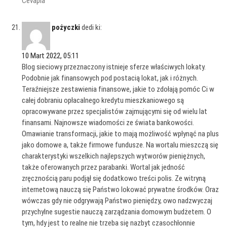
Cevapla
pożyczki
dedi ki:
10 Mart 2022, 05:11
Blog sieciowy przeznaczony istnieje sferze właściwych lokaty.
Podobnie jak finansowych pod postacią lokat, jak i różnych.
Teraźniejsze zestawienia finansowe, jakie to zdołają pomóc Ci w
całej dobraniu opłacalnego kredytu mieszkaniowego są
opracowywane przez specjalistów zajmującymi się od wielu lat
finansami. Najnowsze wiadomości ze świata bankowości.
Omawianie transformacji, jakie to mają możliwość wpłynąć na plus
jako domowe a, także firmowe fundusze. Na wortalu mieszczą się
charakterystyki wszelkich najlepszych wytworów pieniężnych,
także oferowanych przez parabanki. Wortal jak jedność
zręcznością paru podjął się dodatkowo treści polis. Ze witryną
internetową nauczą się Państwo lokować prywatne środków. Oraz
wówczas gdy nie odgrywają Państwo pieniędzy, owo nadzwyczaj
przychylne sugestie nauczą zarządzania domowym budżetem. O
tym, hdy jest to realne nie trzeba się nazbyt czasochłonnie