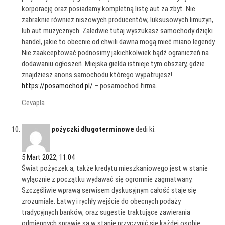
korporację oraz posiadamy kompletną listę aut za zbyt. Nie
zabraknie również niszowych producentów, luksusowych limuzyn,
lub aut muzycznych. Zaledwie tutaj wyszukasz samochody dzięki
handel, jakie to obecnie od chwili dawna mogą mieć miano legendy.
Nie zaakceptować podnosimy jakichkolwiek bądź ograniczeń na
dodawaniu ogłoszeń. Miejska giełda istnieje tym obszary, gdzie
znajdziesz anons samochodu którego wypatrujesz!
https://posamochod.pl/
– posamochod firma.
Cevapla
pożyczki długoterminowe
dedi ki:
5 Mart 2022, 11:04
Świat pożyczek a, także kredytu mieszkaniowego jest w stanie
wyłącznie z początku wydawać się ogromnie zagmatwany.
Szczęśliwie wprawą serwisem dyskusyjnym całość staje się
zrozumiałe. Łatwy i rychły wejście do obecnych podaży
tradycyjnych banków, oraz sugestie traktujące zawierania
odmiennych sprawie są w stanie przyczynić się każdej osobie