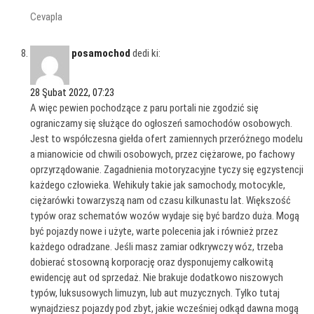
Cevapla
posamochod
dedi ki:
28 Şubat 2022, 07:23
A więc pewien pochodzące z paru portali nie zgodzić się
ograniczamy się służące do ogłoszeń samochodów osobowych.
Jest to współczesna giełda ofert zamiennych przeróżnego modelu
a mianowicie od chwili osobowych, przez ciężarowe, po fachowy
oprzyrządowanie. Zagadnienia motoryzacyjne tyczy się egzystencji
każdego człowieka. Wehikuły takie jak samochody, motocykle,
ciężarówki towarzyszą nam od czasu kilkunastu lat. Większość
typów oraz schematów wozów wydaje się być bardzo duża. Mogą
być pojazdy nowe i użyte, warte polecenia jak i również przez
każdego odradzane. Jeśli masz zamiar odkrywczy wóz, trzeba
dobierać stosowną korporację oraz dysponujemy całkowitą
ewidencję aut od sprzedaż. Nie brakuje dodatkowo niszowych
typów, luksusowych limuzyn, lub aut muzycznych. Tylko tutaj
wynajdziesz pojazdy pod zbyt, jakie wcześniej odkąd dawna mogą