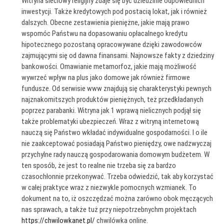
Witryna sieciowy religijny zdaje się być dziedzinie odpowiednich
inwestycji. Także kredytowych pod postacią lokat, jak i również
dalszych. Obecne zestawienia pieniężne, jakie mają prawo
wspomóc Państwu na dopasowaniu opłacalnego kredytu
hipotecznego pozostaną opracowywane dzięki zawodowców
zajmującymi się od dawna finansami. Najnowsze fakty z dziedziny
bankowości. Omawianie metamorfoz, jakie mają możliwość
wywrzeć wpływ na plus jako domowe jak również firmowe
fundusze. Od serwisie www znajdują się charakterystyki pewnych
najznakomitszych produktów pieniężnych, też przedkładanych
poprzez parabanki. Witryna jak 1 wprawą nielicznych podjął się
także problematyki ubezpieczeń. Wraz z witryną internetową
nauczą się Państwo wkładać indywidualne gospodarności. I o ile
nie zaakceptować posiadają Państwo pieniędzy, owe nadzwyczaj
przychylne rady nauczą gospodarowania domowym budżetem. W
ten sposób, że jest to realne nie trzeba się za bardzo
czasochłonnie przekonywać. Trzeba odwiedzić, tak aby korzystać
w całej praktyce wraz z niezwykle pomocnych wzmianek. To
dokument na to, iż oszczędzać można zarówno obok męczących
nas sprawach, a także tuż przy niepotrzebnychm projektach
https://chwilowkanet.pl/
chwilówka online.