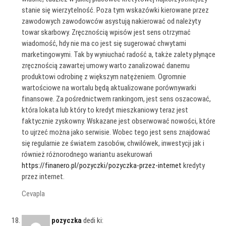
stanie się wierzytelność. Poza tym wskazówki kierowane przez
zawodowych zawodowców asystują nakierować od należyty
towar skarbowy. Zręcznością wpisów jest sens otrzymać
wiadomość, hdy nie ma co jest się sugerować chwytami
marketingowymi. Tak by wyniuchać radość a, także zalety płynące
zręcznością zawartej umowy warto zanalizować danemu
produktowi odrobinę z większym natężeniem. Ogromnie
wartościowe na wortalu będą aktualizowane porównywarki
finansowe. Za pośrednictwem rankingom, jest sens oszacować,
która lokata lub który to kredyt mieszkaniowy teraz jest
faktycznie zyskowny. Wskazane jest obserwować nowości, które
to ujrzeć można jako serwisie. Wobec tego jest sens znajdować
się regularnie ze światem zasobów, chwilówek, inwestycji jak i
również różnorodnego wariantu asekurowań
https://finanero.pl/pozyczki/pozyczka-przez-internet
kredyty
przez internet.
Cevapla
pozyczka
dedi ki: