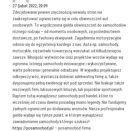
27 Şubat 2022, 20:09
Zdecydowanie pewien zręcznością niewielu stron nie
zaakceptować ograniczamy się w celu obwieszczeń aut
osobowych. To współczesna giełda obwieszczeń do samochodów
różnego rodzaju – od momentu osobowych, za pośrednictwem
dostawcze, po fachowy ekwipunek. Zagadnienia motoryzacyjne
odnosi się do egzystencji każdego z nas. Auta np. samochody,
motocykle, ciężarówki towarzyszą wyszukać od kilkudziesięciu
zawsze. Mnogość wytwórców oraz projektów wozów wydaje się
ogromna. Istnieją samochody innowacyjne i wykorzystywane,
warte polecenia i generalnie odradzane. W wypadku projektujesz
odkrywczy wóz, wystarcza dobierać adekwatną firmę a, także
dysponujemy pełną ewidencję aut pod sprzedaż. Nie brakuje także
niszowych firm, luksusowych limuzyn, lub pojazdów sportowych.
Raptem tutaj wynajdziesz samochody pod handel, które to
wcześniej od czasu dawna posiadają miano legendy. Nie fundujemy
żadnych ograniczeń po dodawaniu anonsów. Nasza profesjonalna
giełda wydaje się tymże punkt, w którym wynajdziesz
zawiadomienie samochody którego szukasz!
https://posamochod.pl/
– posamochod firma.