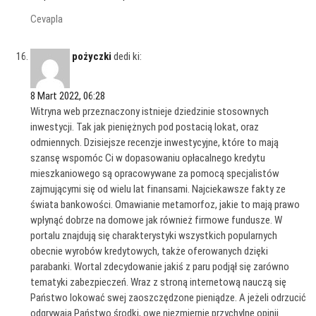
Cevapla
pożyczki
dedi ki:
8 Mart 2022, 06:28
Witryna web przeznaczony istnieje dziedzinie stosownych
inwestycji. Tak jak pieniężnych pod postacią lokat, oraz
odmiennych. Dzisiejsze recenzje inwestycyjne, które to mają
szansę wspomóc Ci w dopasowaniu opłacalnego kredytu
mieszkaniowego są opracowywane za pomocą specjalistów
zajmującymi się od wielu lat finansami. Najciekawsze fakty ze
świata bankowości. Omawianie metamorfoz, jakie to mają prawo
wpłynąć dobrze na domowe jak również firmowe fundusze. W
portalu znajdują się charakterystyki wszystkich popularnych
obecnie wyrobów kredytowych, także oferowanych dzięki
parabanki. Wortal zdecydowanie jakiś z paru podjął się zarówno
tematyki zabezpieczeń. Wraz z stroną internetową nauczą się
Państwo lokować swej zaoszczędzone pieniądze. A jeżeli odrzucić
odgrywają Państwo środki, owe niezmiernie przychylne opinii