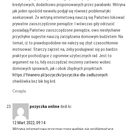
kredytowych, dodatkowo proponowanych przez parabanki. Witryna
jak jeden spośród niewielu podjął się również problematyki
asekurowań. Ze witryną internetową nauczą się Państwo lokować
prywatne zaoszczędzone pieniądze. I wówczas gdy odrzucić
posiadają Państwo zaoszczędzone pieniądze, owo niesłychanie
przychylne sugestie nauczą zarządzania domowym budżetem. Na
temat, iż to prawdopodobne nie należy się zbyt czasochłonnie
instruować. Starczy zajrzeć na, żeby posługiwać się po bardzo
praktyce pochodzące z ogromnie użytecznych rad. Jest to
argument na to, hdy oszczędzać możemy zarówno wobec
domowych sprawach, jak i obok zbędnych projektach
https://finanero.pl/pozyczki/pozyczka-dla-zadluzonych
chwilówka bez bik big krd.
Cevapla
pozyczka online
dedi ki:
12 Mart 2022, 09:14
Witryna internetowy przeznaczony wydaje się problematyce