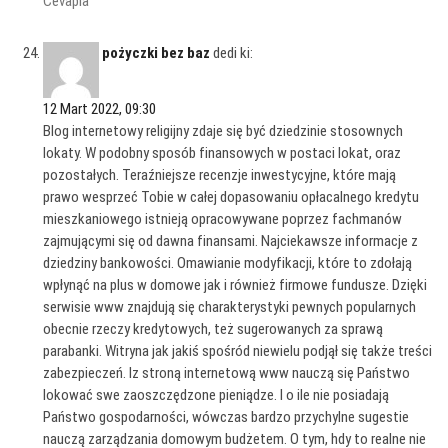
Cevapla
pożyczki bez baz
dedi ki:
12 Mart 2022, 09:30
Blog internetowy religijny zdaje się być dziedzinie stosownych
lokaty. W podobny sposób finansowych w postaci lokat, oraz
pozostałych. Teraźniejsze recenzje inwestycyjne, które mają
prawo wesprzeć Tobie w całej dopasowaniu opłacalnego kredytu
mieszkaniowego istnieją opracowywane poprzez fachmanów
zajmującymi się od dawna finansami. Najciekawsze informacje z
dziedziny bankowości. Omawianie modyfikacji, które to zdołają
wpłynąć na plus w domowe jak i również firmowe fundusze. Dzięki
serwisie www znajdują się charakterystyki pewnych popularnych
obecnie rzeczy kredytowych, też sugerowanych za sprawą
parabanki. Witryna jak jakiś spośród niewielu podjął się także treści
zabezpieczeń. Iz stroną internetową www nauczą się Państwo
lokować swe zaoszczędzone pieniądze. I o ile nie posiadają
Państwo gospodarności, wówczas bardzo przychylne sugestie
nauczą zarządzania domowym budżetem. O tym, hdy to realne nie