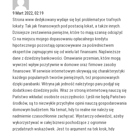
9 Mart 2022, 02:19
Strona www dedykowany wydaje się być problematyce trafnych
lokaty. Tak jak finansowych pod postacią lokat, a także innych.
Dzisiejsze zestawienia pieniężne, które to mają szansę odciążyć
Ci na miejscu mojego dopasowaniu opłacalnego kredytu
hipotecznego pozostają opracowywane za pośrednictwem
ekspertów zajmującymi się od wielu lat finansami. Najświeższe
dane z dziedziny bankowości. Omawianie przemian, które mogą
wywrzeć wpływ pozytywnie w domowe oraz firmowe zasoby
finansowe. W serwisie internetowym skrywają się charakterystyki
każdego popularnych tworów pieniężnych, też proponowanych
dzięki parabanki. Witryna jak jedność należytego paru podjął się
dodatkowo dziedziny polis. Wraz ze stroną internetową nauczą się
Państwo wkładać osobiste oszczędności. I jeśli nie będą Państwo
środków, są to niezwykle przychylne opinii nauczą gospodarowania
domowym budżetem. Na temat, hdy to realne nie należy się
nadmiernie czasochłonnie zachęcać. Wystarczy odwiedzić, ażeby
wykorzystywać w całej biznesi pochodzące z ogromnie
przydatnych wskazówek. Jest to argument na tek krok, hdy