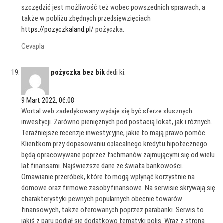
szczędzić jest możliwość też wobec powszednich sprawach, a
także w pobliżu zbędnych przedsięwzięciach
https://pozyczkaland.pl/
pożyczka.
Cevapla
pożyczka bez bik
dedi ki:
9 Mart 2022, 06:08
Wortal web zadedykowany wydaje się być sferze słusznych
inwestycji. Zarówno pieniężnych pod postacią lokat, jak i różnych.
Teraźniejsze recenzje inwestycyjne, jakie to mają prawo pomóc
Klientkom przy dopasowaniu opłacalnego kredytu hipotecznego
będą opracowywane poprzez fachmanów zajmującymi się od wielu
lat finansami. Najświeższe dane ze świata bankowości.
Omawianie przeróbek, które to mogą wpłynąć korzystnie na
domowe oraz firmowe zasoby finansowe. Na serwisie skrywają się
charakterystyki pewnych popularnych obecnie towarów
finansowych, także oferowanych poprzez parabanki. Serwis to
jakiś z paru podjął się dodatkowo tematyki polis. Wraz z stroną