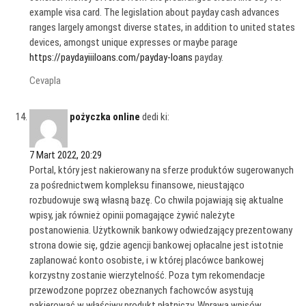
example visa card. The legislation about payday cash advances
ranges largely amongst diverse states, in addition to united states
devices, amongst unique expresses or maybe parage
https://paydayiiiloans.com/payday-loans
payday.
Cevapla
pożyczka online
dedi ki:
7 Mart 2022, 20:29
Portal, który jest nakierowany na sferze produktów sugerowanych
za pośrednictwem kompleksu finansowe, nieustająco
rozbudowuje swą własną bazę. Co chwila pojawiają się aktualne
wpisy, jak również opinii pomagające żywić należyte
postanowienia. Użytkownik bankowy odwiedzający prezentowany
strona dowie się, gdzie agencji bankowej opłacalne jest istotnie
zaplanować konto osobiste, i w której placówce bankowej
korzystny zostanie wierzytelność. Poza tym rekomendacje
przewodzone poprzez obeznanych fachowców asystują
nakierować w właściwy produkt płatniczy. Wprawą wpisów