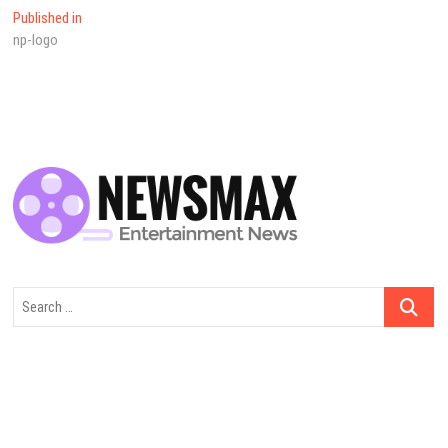
Yazı
Published in
np-logo
dolaşımı
Search
…