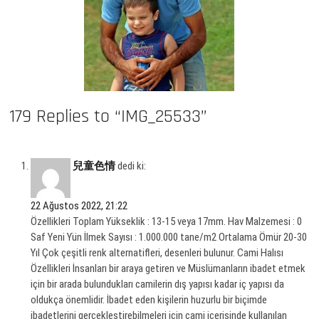
179 Replies to “IMG_25533”
兒童色情
dedi ki:
22 Ağustos 2022, 21:22
Özellikleri Toplam Yükseklik : 13-15 veya 17mm. Hav Malzemesi : 0
Saf Yeni Yün İlmek Sayısı : 1.000.000 tane/m2 Ortalama Ömür 20-30
Yıl Çok çeşitli renk alternatifleri, desenleri bulunur. Cami Halısı
Özellikleri İnsanları bir araya getiren ve Müslümanların ibadet etmek
için bir arada bulundukları camilerin dış yapısı kadar iç yapısı da
oldukça önemlidir. İbadet eden kişilerin huzurlu bir biçimde
ibadetlerini gerçekleştirebilmeleri için cami içerisinde kullanılan