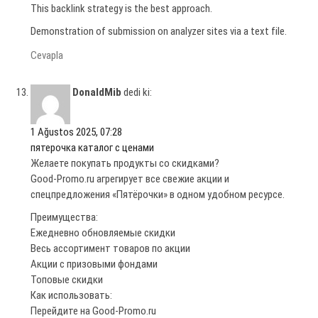
This backlink strategy is the best approach.
Demonstration of submission on analyzer sites via a text file.
Cevapla
DonaldMib
dedi ki:
1 Ağustos 2025, 07:28
пятерочка каталог с ценами
Желаете покупать продукты со скидками?
Good-Promo.ru агрегирует все свежие акции и
спецпредложения «Пятёрочки» в одном удобном ресурсе.
Преимущества:
Ежедневно обновляемые скидки
Весь ассортимент товаров по акции
Акции с призовыми фондами
Топовые скидки
Как использовать:
Перейдите на Good-Promo.ru