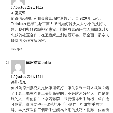
3 Ağustos 2025, 10:29
加密貨幣
值得信賴的研究和專業知識匯聚於此。自 2020 年以來，
Techduker 已幫助數百萬人學習如何解決大大小小的技術問
題。我們與經過認證的專家、訓練有素的研究人員團隊以及
忠誠的社區合作，在互聯網上創建最可靠、最全面、最令人
愉快的操作方法內容。
Cevapla
德州撲克
dedi ki:
3 Ağustos 2025, 14:35
德州撲克
你以為德州撲克只是比誰運氣好、誰先拿到一對 A 就贏？錯
了！真正能在牌桌上長期贏錢的，不是牌運好的人，而是會
玩的人。即使你手上拿著雜牌，只要懂得出手時機、坐在搶
分位置、會算賠率——你就能用「小動作」打敗對手的大
牌。本文要教你三個新手也能馬上用的技巧：偷雞、位置優