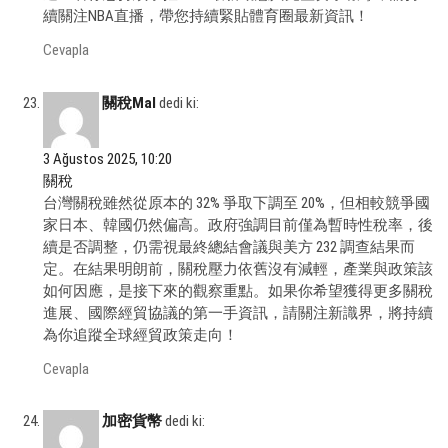
續關注NBA直播，帶您持續緊貼體育圈最新資訊！
Cevapla
關稅Mal
dedi ki:
3 Ağustos 2025, 10:20
關稅
台灣關稅雖然從原本的 32% 爭取下調至 20%，但相較競爭國
家日本、韓國仍然偏高。政府強調目前僅為暫時性稅率，後
續是否調整，仍需視最終總結會議與美方 232 調查結果而
定。在結果明朗前，關稅壓力依舊沒有減輕，產業與政策該
如何因應，是接下來的觀察重點。如果你希望獲得更多關稅
進展、國際經貿協議的第一手資訊，請關注新識界，將持續
為你追蹤全球經貿政策走向！
Cevapla
加密貨幣
dedi ki: