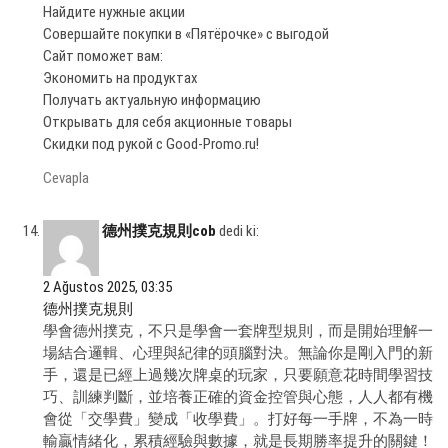
Найдите нужные акции
Совершайте покупки в «Пятёрочке» с выгодой
Сайт поможет вам:
Экономить на продуктах
Получать актуальную информацию
Открывать для себя акционные товары
Скидки под рукой с Good-Promo.ru!
Cevapla
德州撲克規則cob
dedi ki:
2 Ağustos 2025, 03:35
德州撲克規則
學會德州撲克，不只是學會一套牌型規則，而是開始理解一
場結合邏輯、心理與紀律的頭腦對決。無論你是剛入門的新
手，還是已經上過幾次牌桌的玩家，只要願意花時間學習技
巧、訓練判斷，並培養正確的資金控管與心態，人人都有機
會從「交學費」變成「收學費」。打好每一手牌，不為一時
輸贏情緒化，累積經驗與數據，就是長期勝率提升的關鍵！