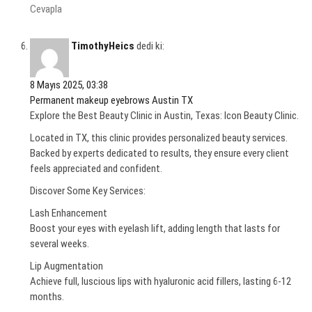
Cevapla
TimothyHeics
dedi ki:
8 Mayıs 2025, 03:38
Permanent makeup eyebrows Austin TX
Explore the Best Beauty Clinic in Austin, Texas: Icon Beauty Clinic.
Located in TX, this clinic provides personalized beauty services.
Backed by experts dedicated to results, they ensure every client
feels appreciated and confident.
Discover Some Key Services:
Lash Enhancement
Boost your eyes with eyelash lift, adding length that lasts for
several weeks.
Lip Augmentation
Achieve full, luscious lips with hyaluronic acid fillers, lasting 6-12
months.