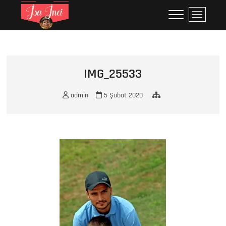
Skip
İsa İNCİ
MY LIFE
M
to
e
content
n
u
B
u
IMG_25533
t
t
admin
5 Şubat 2020
o
n