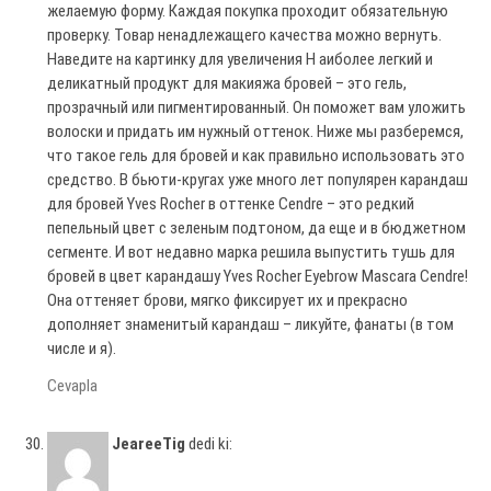
желаемую форму. Каждая покупка проходит обязательную
проверку. Товар ненадлежащего качества можно вернуть.
Наведите на картинку для увеличения Н аиболее легкий и
деликатный продукт для макияжа бровей – это гель,
прозрачный или пигментированный. Он поможет вам уложить
волоски и придать им нужный оттенок. Ниже мы разберемся,
что такое гель для бровей и как правильно использовать это
средство. В бьюти-кругах уже много лет популярен карандаш
для бровей Yves Rocher в оттенке Cendre – это редкий
пепельный цвет с зеленым подтоном, да еще и в бюджетном
сегменте. И вот недавно марка решила выпустить тушь для
бровей в цвет карандашу Yves Rocher Eyebrow Mascara Cendre!
Она оттеняет брови, мягко фиксирует их и прекрасно
дополняет знаменитый карандаш – ликуйте, фанаты (в том
числе и я).
Cevapla
JeareeTig
dedi ki: