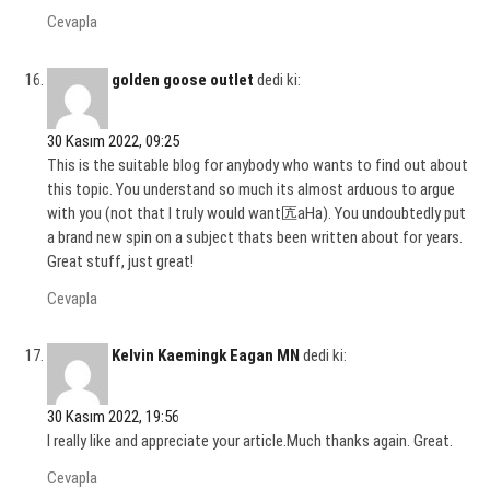
Cevapla
golden goose outlet
dedi ki:
30 Kasım 2022, 09:25
This is the suitable blog for anybody who wants to find out about
this topic. You understand so much its almost arduous to argue
with you (not that I truly would want匟aHa). You undoubtedly put
a brand new spin on a subject thats been written about for years.
Great stuff, just great!
Cevapla
Kelvin Kaemingk Eagan MN
dedi ki:
30 Kasım 2022, 19:56
I really like and appreciate your article.Much thanks again. Great.
Cevapla