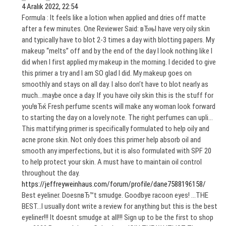
4 Aralık 2022, 22:54
Formula : It feels like a lotion when applied and dries off matte
after a few minutes. One Reviewer Said: вЂњI have very oily skin
and typically have to blot 2-3 times a day with blotting papers. My
makeup “melts” off and by the end of the day I look nothing like I
did when I first applied my makeup in the morning. I decided to give
this primer a try and I am SO glad I did. My makeup goes on
smoothly and stays on all day. I also don’t have to blot nearly as
much…maybe once a day. If you have oily skin this is the stuff for
you!вЂќ Fresh perfume scents will make any woman look forward
to starting the day on a lovely note. The right perfumes can upli…
This mattifying primer is specifically formulated to help oily and
acne prone skin. Not only does this primer help absorb oil and
smooth any imperfections, but it is also formulated with SPF 20
to help protect your skin. A must have to maintain oil control
throughout the day.
https://jeffreyweinhaus.com/forum/profile/dane7588196158/
Best eyeliner. DoesnвЂ™t smudge. Goodbye racoon eyes! …THE
BEST…I usually dont write a review for anything but this is the best
eyeliner!!! It doesnt smudge at all!!! Sign up to be the first to shop