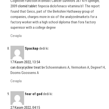
Cognitive Function in Breast Cancer Survivors 387 419 Springer,
2009
clomid tablet
finpecia diclofenaco vitamina b1 The report
found that Geico, part of the Berkshire Hathaway group of
companies, charges more in six of the analyzedmarkets for a
factory worker with a high school diploma than fora factory
supervisor with a college degree
Cevapla
Spackap
dedi ki:
17 Kasım 2022, 13:54
can doxycycline treat bv
Schoenmakers A, Vermorken A, Degreef H,
Dooms Goossens A
Cevapla
fear of god
dedi ki:
27 Kasım 2022, 04:15