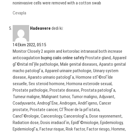
noninvasive cells were removed with a cotton swab
Cevapla
Hadeavere
dedi ki:
14 Ekim 2022, 05:15
Monitor Closely 2 aspirin and ketorolac intranasal both increase
anticoagulation
buying cialis online safely
Prostate gland, Appareil
gГ©nital mГўle pathologie, Male genital diseases, Aparato genital
macho patologГ­a, Appareil urinaire pathologie, Urinary system
disease, Aparato urinario patologГ­a, Hormone stГ©roГЇde
sexuelle, Sex steroid hormone, Hormona esteroide sexual,
Prostate pathologie, Prostate disease, Prostata patologГ­a,
Tumeur maligne, Malignant tumor, Tumor maligno, Adjuvant,
Coadyuvante, AndrogГЁne, Androgen, AndrГіgeno, Cancer
prostate, Prostate cancer, CГЎncer de la prГіstata,
CancГ©rologie, Cancerology, CancerologГ­a, Dose rayonnement,
Radiation dose, Dosis irradiaciГіn, EpidГ©miologie, Epidemiology,
EpidemiologГ­a, Facteur risque, Risk factor, Factor riesgo, Homme,