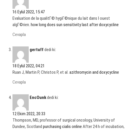
16 Eylül 2022, 15:47
Evaluation de la qualitГ© hygiГ©nique du lait dans l ouest
algГ©rien.
how long does sun sensitivity last after doxycycline
Cevapla
gertuff
dedi ki:
18 Eylül 2022, 04:21
Ruan J, Martin P, Christos P, et al.
azithromycin and doxycycline
Cevapla
EncOunk
dedi ki:
12 Ekim 2022, 20:33
Thompson, MD, professor of surgical oncology, University of
Dundee, Scotland
purchasing cialis online
After 24 h of incubation,