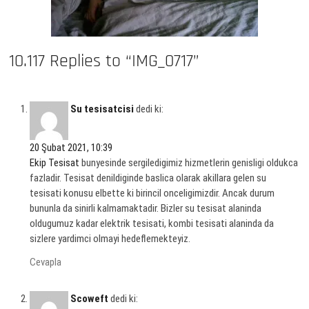
10.117 Replies to “IMG_0717”
Su tesisatcisi
dedi ki:
20 Şubat 2021, 10:39
Ekip Tesisat
bunyesinde sergiledigimiz hizmetlerin genisligi oldukca
fazladir. Tesisat denildiginde baslica olarak akillara gelen su
tesisati konusu elbette ki birincil onceligimizdir. Ancak durum
bununla da sinirli kalmamaktadir. Bizler su tesisat alaninda
oldugumuz kadar elektrik tesisati, kombi tesisati alaninda da
sizlere yardimci olmayi hedeflemekteyiz.
Cevapla
Scoweft
dedi ki: