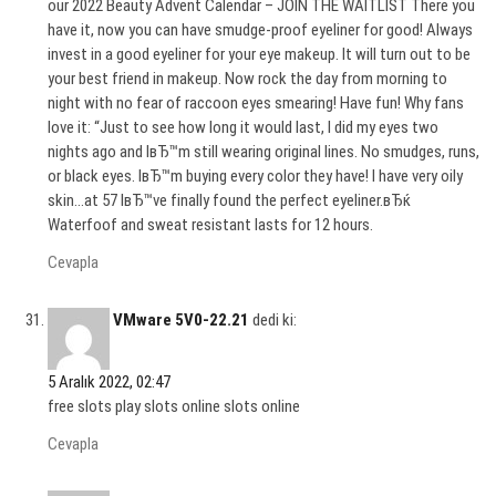
our 2022 Beauty Advent Calendar – JOIN THE WAITLIST There you
have it, now you can have smudge-proof eyeliner for good! Always
invest in a good eyeliner for your eye makeup. It will turn out to be
your best friend in makeup. Now rock the day from morning to
night with no fear of raccoon eyes smearing! Have fun! Why fans
love it: “Just to see how long it would last, I did my eyes two
nights ago and IвЂ™m still wearing original lines. No smudges, runs,
or black eyes. IвЂ™m buying every color they have! I have very oily
skin…at 57 IвЂ™ve finally found the perfect eyeliner.вЂќ
Waterfoof and sweat resistant lasts for 12 hours.
Cevapla
VMware 5V0-22.21
dedi ki:
5 Aralık 2022, 02:47
free slots play slots online slots online
Cevapla