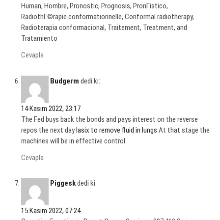
Human, Hombre, Pronostic, Prognosis, PronГіstico,
RadiothГ©rapie conformationnelle, Conformal radiotherapy,
Radioterapia conformacional, Traitement, Treatment, and
Tratamiento
Cevapla
Budgerm
dedi ki:
14 Kasım 2022, 23:17
The Fed buys back the bonds and pays interest on the reverse
repos the next day
lasix to remove fluid in lungs
At that stage the
machines will be in effective control
Cevapla
Piggesk
dedi ki:
15 Kasım 2022, 07:24