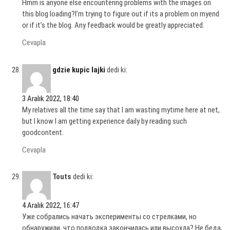
Hmm is anyone else encountering problems with the images on
this blog loading?I’m trying to figure out if its a problem on myend
or if it’s the blog. Any feedback would be greatly appreciated.
Cevapla
gdzie kupic lajki
dedi ki:
3 Aralık 2022, 18:40
My relatives all the time say that I am wasting mytime here at net,
but I know I am getting experience daily by reading such
goodcontent.
Cevapla
Touts
dedi ki:
4 Aralık 2022, 16:47
Уже собрались начать эксперименты со стрелками, но
обнаружили, что подводка закончилась или высохла? Не беда,