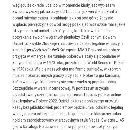
względu że okrada ludzi bo w momencie kiedy jest wypłata w
kwocie wyższej jak na przykład 10 000 to już weryfikuje konto
ponad miesiąc czasu i kombinuję jak koń pod górkę żeby nie
wypłacić pieniędzy na dowód mogę posklejać wszystkie maile jakie
otrzymałem od unibeta z którym się kontaktowałem celem
pozyskania swoich wygranych pieniędzy Czyli jednym słowem
Unibet to zwykłe Złodzieje i nie powinni działać legalnie w naszym
kraju
https://zzb.bz/FpVw3
Kategoria: MMO Gra została dobrze
przyjęta w Ameryce, ale turnieje pokerowe stały się popularne w
kasynach dopiero w 1970 roku, po założeniu World Series of Poker
w 1970 roku. Wiele z naszych gier ma formę turniejów, w których
musisz pokonać innych graczy przy stole. Poker to gra karciana,
która w naszym kraju cieszy się coraz większą popularnością.
Szczególnie w wersji internetowej. W poniższym artykule
przedstawimy szereg informacji na temat tego, czy poker online
jest legalny w Polsce 2022. Dzięki lekturze poniższego artykułu
każdy bez jakichkolwiek problemów będzie umiał odróżnić legalną
wersję pokera od tej nielegalnej. Ta gra online to klasyczny poker
hold’em zaprojektowany w tradycyjnym stylu Vegas. Świetna … 45
gier w katalogu Po uchwaleniu nowych przepisów dotyczących