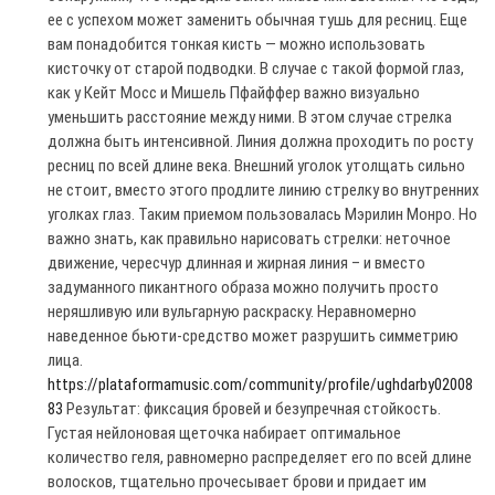
ее с успехом может заменить обычная тушь для ресниц. Еще
вам понадобится тонкая кисть — можно использовать
кисточку от старой подводки. В случае с такой формой глаз,
как у Кейт Мосс и Мишель Пфайффер важно визуально
уменьшить расстояние между ними. В этом случае стрелка
должна быть интенсивной. Линия должна проходить по росту
ресниц по всей длине века. Внешний уголок утолщать сильно
не стоит, вместо этого продлите линию стрелку во внутренних
уголках глаз. Таким приемом пользовалась Мэрилин Монро. Но
важно знать, как правильно нарисовать стрелки: неточное
движение, чересчур длинная и жирная линия – и вместо
задуманного пикантного образа можно получить просто
неряшливую или вульгарную раскраску. Неравномерно
наведенное бьюти-средство может разрушить симметрию
лица.
https://plataformamusic.com/community/profile/ughdarby02008
83
Результат: фиксация бровей и безупречная стойкость.
Густая нейлоновая щеточка набирает оптимальное
количество геля, равномерно распределяет его по всей длине
волосков, тщательно прочесывает брови и придает им