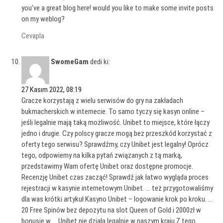
you’ve a great blog here! would you like to make some invite posts
on my weblog?
Cevapla
SwomeGam
dedi ki:
27 Kasım 2022, 08:19
Gracze korzystają z wielu serwisów do gry na zakładach
bukmacherskich w internecie. To samo tyczy się kasyn online –
jeśli legalnie mają taką możliwość. Unibet to miejsce, które łączy
jedno i drugie. Czy polscy gracze mogą bez przeszkód korzystać z
oferty tego serwisu? Sprawdźmy, czy Unibet jest legalny! Oprócz
tego, odpowiemy na kilka pytań związanych z tą marką,
przedstawimy Wam ofertę Unibet oraz dostępne promocje.
Recenzję Unibet czas zacząć! Sprawdź jak łatwo wygląda proces
rejestracji w kasynie internetowym Unibet. … też przygotowaliśmy
dla was krótki artykuł Kasyno Unibet – logowanie krok po kroku. …
20 Free Spinów bez depozytu na slot Queen of Gold i 2000zł w
bonusie w … Unibet nie działa legalnie w naszym kraju Z tego