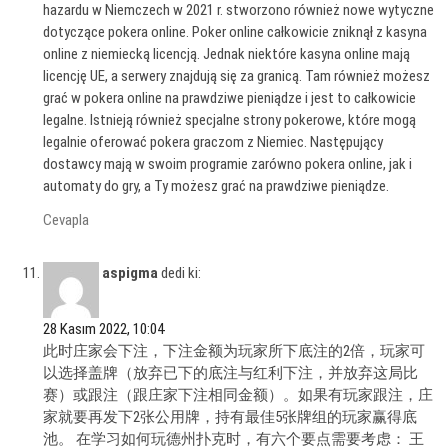
hazardu w Niemczech w 2021 r. stworzono również nowe wytyczne
dotyczące pokera online. Poker online całkowicie zniknął z kasyna
online z niemiecką licencją. Jednak niektóre kasyna online mają
licencję UE, a serwery znajdują się za granicą. Tam również możesz
grać w pokera online na prawdziwe pieniądze i jest to całkowicie
legalne. Istnieją również specjalne strony pokerowe, które mogą
legalnie oferować pokera graczom z Niemiec. Następujący
dostawcy mają w swoim programie zarówno pokera online, jak i
automaty do gry, a Ty możesz grać na prawdziwe pieniądze.
Cevapla
aspigma
dedi ki:
28 Kasım 2022, 10:04
此时庄家会下注，下注金额为玩家所下底注的2倍，玩家可
以选择盖牌（放弃已下的底注与红利下注，并放弃这局比
赛）或跟注（跟庄家下注相同金额）。如果有玩家跟注，庄
家就要再发下2张公用牌，持有最佳5张牌组的玩家赢得底
池。 在学习如何玩德州扑克时，有六个要点需要考虑： 王