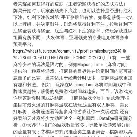
者荣耀如何获得好的皮肤（王者荣耀获得好的皮肤方法）
牌局开始时，玩家必须先下底注，也可以选择是否进行红利
下注。红利下注仅对第1手五张牌组有效。如果您获得一对A
以上牌组，并决定跟注，则您将赢得红利下注，按照红利下
注奖金表获得奖金。底注与红利下注的赔率，依玩家获胜牌
组而有所不同： 大发体育，亚洲领先的专业电竞体育赛事
预测平台。
https://wheatfutures.ru/community/profile/milesburges249
©
2020 SOULCREATOR NETWORK TECHNOLOGY CO.,LTD 有，一些
麻将变种的玩法是限时的，例如Majhong Time（麻将时间）
提供的一种麻将游戏。打麻将的目标是在给定时间内尽可能
赢最多的比赛。通常适用于经典计时版本，使麻将游戏更加
有趣和刺激。 例如，玩家在Mahjong Time麻将时间游戏中和
牌速度越快，获得的免费游戏时间就越多。而且，该游戏允
许玩家调慢时间或冻结牌。 《麻将游戏全集》专题:整理搜
集目前最火爆的打麻将游戏在线玩,这里有双人麻将、美女
打麻将、麻将连连看等超多麻将游戏让你一次玩过瘾;还有
好看的天才麻将少女动画片全… 究其原因，DataEye研究院分
析，①大V同时推广的游戏数量较多，导致单款游戏能分到
的流量有限；②棋牌游戏跟推流类主播更契合，棋牌游戏具