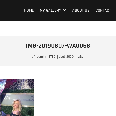
HOME
MY GALLERY
ABOUT US
CONTACT
IMG-20190807-WA0068
admin
5 Şubat 2020