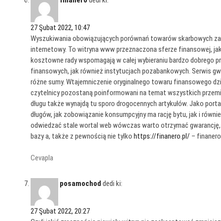
27 Şubat 2022, 10:47
Wyszukiwania obowiązujących porównań towarów skarbowych zakoń
internetowy. To witryna www przeznaczona sferze finansowej, jak 
kosztowne rady wspomagają w całej wybieraniu bardzo dobrego 
finansowych, jak również instytucjach pozabankowych. Serwis gwar
różne sumy. Wtajemniczenie oryginalnego towaru finansowego dzięki
czytelnicy pozostaną poinformowani na temat wszystkich przemi
długu także wynajdą tu sporo drogocennych artykułów. Jako porta
długów, jak zobowiązanie konsumpcyjny ma rację bytu, jak i równie
odwiedzać stale wortal web wówczas warto otrzymać gwarancję, 
bazy a, także z pewnością nie tylko
https://finanero.pl/
– finanero
Cevapla
posamochod
dedi ki:
27 Şubat 2022, 20:27