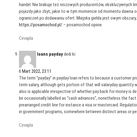
handel. Nie brakuje też niszowych producentów, ekskluzywnych 
pojazdy jako zbyt, jakie to w tym momencie od momentu dawna od
ograniczeń po dodawaniu ofert. Miejska giełda jest owym obszary
https://posamochod.pl/
– posamochod opinie.
Cevapla
loans payday
dedi ki:
6 Mart 2022, 23:11
The term “payday” in payday loan refers to because a customer p
term salary, although gets portion of that will salaryday quantity w
also is applicable irrespective of whether pay back for money is d
be occasionally labelled as “cash advances”, nonetheless the fac
prearranged credit line for instance a visa or mastercard. Regulatio
in government programs, somewhere between distinct areas or p
Cevapla