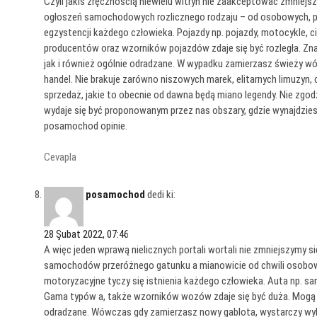
Czyli jakiś zręcznością niewielu witryn nie zaakceptować zmnie
ogłoszeń samochodowych rozlicznego rodzaju – od osobowych, pr
egzystencji każdego człowieka. Pojazdy np. pojazdy, motocykle, c
producentów oraz wzorników pojazdów zdaje się być rozległa. Zn
jak i również ogólnie odradzane. W wypadku zamierzasz świeży wóz
handel. Nie brakuje zarówno niszowych marek, elitarnych limuzyn
sprzedaż, jakie to obecnie od dawna będą miano legendy. Nie zgod
wydaje się być proponowanym przez nas obszary, gdzie wynajdzie
posamochod opinie.
Cevapla
posamochod
dedi ki:
28 Şubat 2022, 07:46
A więc jeden wprawą nielicznych portali wortali nie zmniejszymy
samochodów przeróżnego gatunku a mianowicie od chwili osobowy
motoryzacyjne tyczy się istnienia każdego człowieka. Auta np. 
Gama typów a, także wzorników wozów zdaje się być duża. Mogą 
odradzane. Wówczas gdy zamierzasz nowy gablota, wystarczy wybr