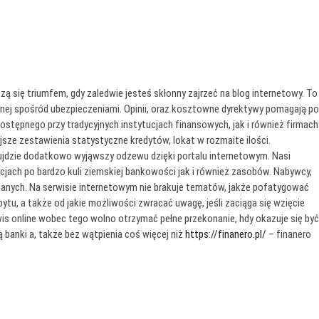
ię triumfem, gdy zaledwie jesteś skłonny zajrzeć na blog internetowy. To
anej spośród ubezpieczeniami. Opinii, oraz kosztowne dyrektywy pomagają po
tępnego przy tradycyjnych instytucjach finansowych, jak i również firmach
jsze zestawienia statystyczne kredytów, lokat w rozmaite ilości.
 ujdzie dodatkowo wyjąwszy odzewu dzięki portalu internetowym. Nasi
jach po bardzo kuli ziemskiej bankowości jak i również zasobów. Nabywcy,
danych. Na serwisie internetowym nie brakuje tematów, jakże pofatygować
bytu, a także od jakie możliwości zwracać uwagę, jeśli zaciąga się wzięcie
is online wobec tego wolno otrzymać pełne przekonanie, hdy okazuje się być
banki a, także bez wątpienia coś więcej niż
https://finanero.pl/
– finanero