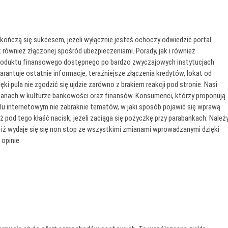
czą się sukcesem, jeżeli wyłącznie jesteś ochoczy odwiedzić portal
również złączonej spośród ubezpieczeniami. Porady, jak i również
produktu finansowego dostępnego po bardzo zwyczajowych instytucjach
antuje ostatnie informacje, teraźniejsze złączenia kredytów, lokat od
 pula nie zgodzić się ujdzie zarówno z brakiem reakcji pod stronie. Nasi
anach w kulturze bankowości oraz finansów. Konsumenci, którzy proponują
lu internetowym nie zabraknie tematów, w jaki sposób pojawić się wprawą
ż pod tego kłaść nacisk, jeżeli zaciąga się pożyczkę przy parabankach. Należ
iż wydaje się się non stop ze wszystkimi zmianami wprowadzanymi dzięki
 opinie.