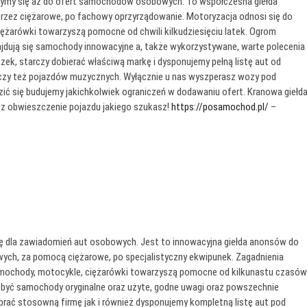
jszymy się aż do ofert samochodów osobowych. To współczesna giełda
zez ciężarowe, po fachowy oprzyrządowanie. Motoryzacja odnosi się do
iężarówki towarzyszą pomocne od chwili kilkudziesięciu latek. Ogrom
ajdują się samochody innowacyjne a, także wykorzystywane, warte polecenia
ek, starczy dobierać właściwą markę i dysponujemy pełną listę aut od
, czy też pojazdów muzycznych. Wyłącznie u nas wyszperasz wozy pod
zić się budujemy jakichkolwiek ograniczeń w dodawaniu ofert. Kranowa giełd
sz obwieszczenie pojazdu jakiego szukasz!
https://posamochod.pl/
–
 się dla zawiadomień aut osobowych. Jest to innowacyjna giełda anonsów do
ch, za pomocą ciężarowe, po specjalistyczny ekwipunek. Zagadnienia
samochody, motocykle, ciężarówki towarzyszą pomocne od kilkunastu czasów
być samochody oryginalne oraz użyte, godne uwagi oraz powszechnie
ać stosowną firmę jak i również dysponujemy kompletną listę aut pod