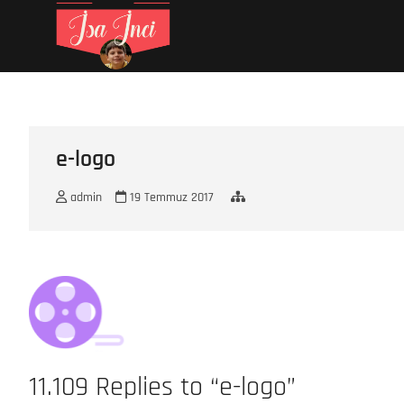
Skip
İsa İNCİ
MY LIFE
to
content
e-logo
admin
19 Temmuz 2017
11.109 Replies to “e-logo”