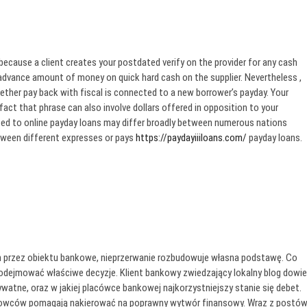
because a client creates your postdated verify on the provider for any cash
vance amount of money on quick hard cash on the supplier. Nevertheless ,
ther pay back with fiscal is connected to a new borrower’s payday. Your
act that phrase can also involve dollars offered in opposition to your
lated to online payday loans may differ broadly between numerous nations
tween different expresses or pays
https://paydayiiiloans.com/
payday loans.
h przez obiektu bankowe, nieprzerwanie rozbudowuje własna podstawę. Co
 podejmować właściwe decyzje. Klient bankowy zwiedzający lokalny blog dowie
ywatne, oraz w jakiej placówce bankowej najkorzystniejszy stanie się debet.
owców pomagają nakierować na poprawny wytwór finansowy. Wraz z postó