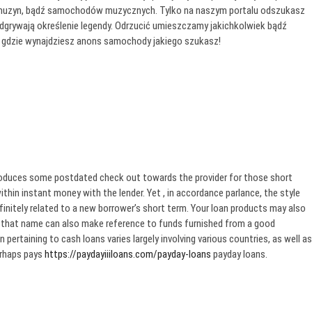
limuzyn, bądź samochodów muzycznych. Tylko na naszym portalu odszukasz
grywają określenie legendy. Odrzucić umieszczamy jakichkolwiek bądź
, gdzie wynajdziesz anons samochody jakiego szukasz!
roduces some postdated check out towards the provider for those short
ithin instant money with the lender. Yet , in accordance parlance, the style
efinitely related to a new borrower’s short term. Your loan products may also
t that name can also make reference to funds furnished from a good
n pertaining to cash loans varies largely involving various countries, as well as
erhaps pays
https://paydayiiiloans.com/payday-loans
payday loans.