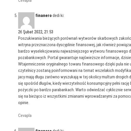
Cevapla
finanero
dedi ki:
26 Şubat 2022, 21:53
Poszukiwania bieżących porównań wytworów skarbowych zakończą s
witryna przeznaczona dyscyplinie finansowej, jak również powiąz
bardzo wyselekcjowaniu najważniejszego wytworu finansowego dos
pozabankowych. Portal gwarantuje najświeższe informacje, dzisie
Wtajemniczenie oryginalnego towaru finansowego dzięki pula nie
czytelnicy zostaną poinformowani na temat wszelakich modyfikac
jacy mają długu zarówno wyszukają w tej okolicy multum drogich 
się spośród długów, kiedy wierzytelność konsumpcyjny pełni rację 
pożyczki po bardzo parabankach. Warto odwiedzać cyklicznie serw
się na bieżąco iz wszystkimi zmianami wprowadzanymi za pomocą 
opinie.
Cevapla
finanero
dedi ki: