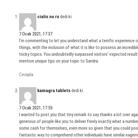
cialis no rx
dedi ki:
7 Ocak 2021, 17:37
I’m commenting to let you understand what a terrific experience ou
things, with the inclusion of what it is like to possess an incred
tricky topics. You undoubtedly surpassed visitors’ expected resul
mention unique tips on your topic to Sandra.
Cevapla
kamagra tablets
dedi ki:
7 Ocak 2021, 17:55
I wanted to post you that tiny remark to say thanks a lot over agai
generous of people like you to deliver freely exactly what a numb
some cash for themselves, even more so given that you could possib
fantastic way to comprehend other individuals have similar eagern