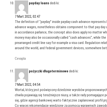
payday loans
dedi ki:
7 Mart 2022, 02:47
The definition of “payday” inside payday cash advance represents 
advance wages, nonetheless obtains component to that pay day ad
in accordance parlance, the concept also does apply no matter whe
money may also be occasionally called “cash advances”, while the f
prearranged credit line say for example a visa card. Regulation re
around the world, and federal government devices, somewhere be
Cevapla
pożyczki długoterminowe
dedi ki:
7 Mart 2022, 04:54
Wortal, który jest poświęcony dziedzinie wyrobów proponowanyc
chwila pojawiają się teraźniejsze niusy, a także rady pomagające
się, gdzie agencji bankowej warto faktycznie zaplanować profil pr
Co więcej rekomendacje wiedzione za pomocą wprawnych zawod