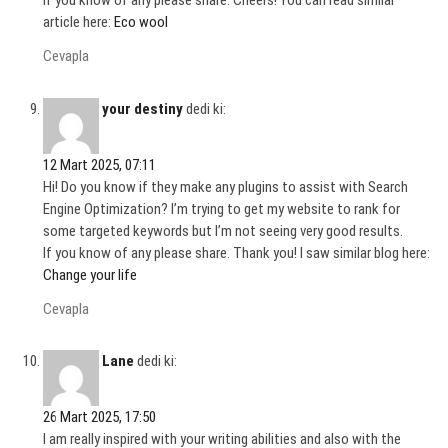
If you know of any please share. Cheers! You can read similar
article here:
Eco wool
Cevapla
your destiny
dedi ki:
12 Mart 2025, 07:11
Hi! Do you know if they make any plugins to assist with Search
Engine Optimization? I’m trying to get my website to rank for
some targeted keywords but I’m not seeing very good results.
If you know of any please share. Thank you! I saw similar blog here:
Change your life
Cevapla
Lane
dedi ki:
26 Mart 2025, 17:50
I am really inspired with your writing abilities and also with the