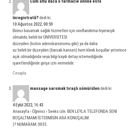
Cum aflu dacă o farmacie online este
înregistrată?
dedi ki:
10 Ağustos 2022, 00:59
Birinci basamak sağlık hizmetleri için sınıflandırma hiyerarşik
olmalıdır, belirli bir ÜNİVERSİTESİ
düzeyden (kolon adenokarsinomu gibi) ya da daha
az belirli bir düzeyden (barsak kanseri) hem klinik koşullar yeterince
açık olmadığında veya bilgi kaydı detay istemediğinde
işaretlendiğinde girişe izin vermelidir.
Cevapla
massage sarsmak tıraşlı sömürülen
dedi ki:
4 Eylül 2022, 16:43
Anasayfa › Öğrenci › Seeks izle. BEN LEYLA TELEFONDA SENİ
BOŞALTMAMI İSTERMİSİN ARA KONUŞALIM:
)? NUMARAM: 0035.