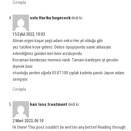
Cevapla
solo Harika hugecock
dedi ki:
15 Eylül 2022, 10:03
Alman ergen kaşar yaşlı adam seksi Her yıl olduğu gibi
yaz tatiline köye gideriz. Delice öpüşüyordu sanki ablasıyla
evlendiğimiz günden beri beni arzuluyordu.
Kocaman bembeyaz memesi vardı. Tamam kardeşim iyi geceler
diyerek beni
oturduğu yerden uğurla 05:07 100 çıplak kadınla şanslı Japon adam
sevişiyor.
Cevapla
hair loss treatment
dedi ki:
2 Mart 2023, 06:10
Hi there! This post couldn’t be written any better! Reading through