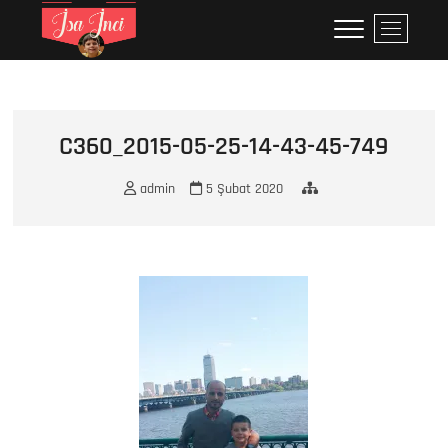
Skip
İsa İNCİ
MY LIFE
M
to
e
content
n
u
B
u
C360_2015-05-25-14-43-45-749
t
t
admin
5 Şubat 2020
o
n