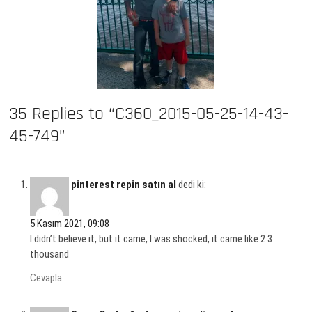
35 Replies to “C360_2015-05-25-14-43-
45-749”
pinterest repin satın al
dedi ki:
5 Kasım 2021, 09:08
I didn’t believe it, but it came, I was shocked, it came like 2 3
thousand
Cevapla