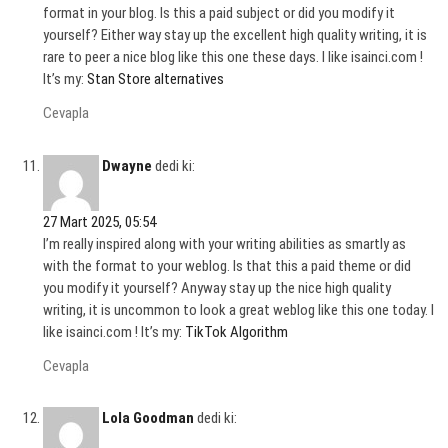
format in your blog. Is this a paid subject or did you modify it
yourself? Either way stay up the excellent high quality writing, it is
rare to peer a nice blog like this one these days. I like isainci.com !
It’s my:
Stan Store alternatives
Cevapla
Dwayne
dedi ki:
27 Mart 2025, 05:54
I’m really inspired along with your writing abilities as smartly as
with the format to your weblog. Is that this a paid theme or did
you modify it yourself? Anyway stay up the nice high quality
writing, it is uncommon to look a great weblog like this one today. I
like isainci.com ! It’s my:
TikTok Algorithm
Cevapla
Lola Goodman
dedi ki: