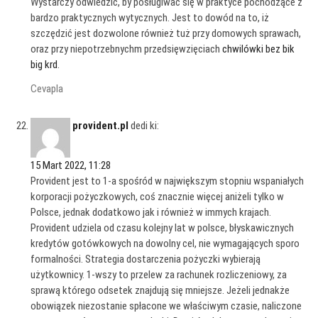
Wystarczy odwiedzić, by posługiwać się w praktyce pochodzące z
bardzo praktycznych wytycznych. Jest to dowód na to, iż
szczędzić jest dozwolone również tuż przy domowych sprawach,
oraz przy niepotrzebnychm przedsięwzięciach
chwilówki bez bik
big krd
.
Cevapla
provident.pl
dedi ki:
15 Mart 2022, 11:28
Provident jest to 1-a spośród w największym stopniu wspaniałych
korporacji pożyczkowych, coś znacznie więcej aniżeli tylko w
Polsce, jednak dodatkowo jak i również w immych krajach.
Provident udziela od czasu kolejny lat w polsce, błyskawicznych
kredytów gotówkowych na dowolny cel, nie wymagających sporo
formalności. Strategia dostarczenia pożyczki wybierają
użytkownicy. 1-wszy to przelew za rachunek rozliczeniowy, za
sprawą którego odsetek znajdują się mniejsze. Jeżeli jednakże
obowiązek niezostanie spłacone we właściwym czasie, naliczone