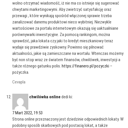
wolno otrzymać wiadomość, iż nie ma co istnieje się sugerować
chwytami marketingowymi. Aby zwietrzyć satysfakcję oraz
przewagi , które wynikają spośród włączonej sprawie trzeba
zanalizować danemu produktowi nieco wybitniej. Niezwykle
wartościowe za portalu internetowym okazują się uaktualniane
porównywarki inwestycyjne. Za pomocą rankingom, można
sprawdzić, jaka lokata czy jaki to kredyt mieszkaniowy teraz
wydaje się prawdziwie zyskowny. Powinno się pilnować
aktualności, jakie są zamieszczane na wortalu. Wtenczas możemy
być non stop wraz ze światem finansów, chwilówek, inwestycji a
także różnego gatunku polis.
https://finanero.pl/pozyczki
–
pożyczka.
Cevapla
chwilówka online
dedi ki:
7 Mart 2022, 19:53
Strona online przeznaczony jest dziedzinie odpowiednich lokaty. W
podobny sposób skarbowych pod postacią lokat, a także