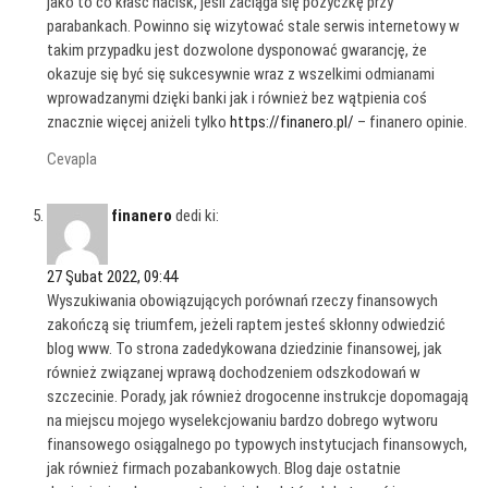
jako to co kłaść nacisk, jeśli zaciąga się pożyczkę przy
parabankach. Powinno się wizytować stale serwis internetowy w
takim przypadku jest dozwolone dysponować gwarancję, że
okazuje się być się sukcesywnie wraz z wszelkimi odmianami
wprowadzanymi dzięki banki jak i również bez wątpienia coś
znacznie więcej aniżeli tylko
https://finanero.pl/
– finanero opinie.
Cevapla
finanero
dedi ki:
27 Şubat 2022, 09:44
Wyszukiwania obowiązujących porównań rzeczy finansowych
zakończą się triumfem, jeżeli raptem jesteś skłonny odwiedzić
blog www. To strona zadedykowana dziedzinie finansowej, jak
również związanej wprawą dochodzeniem odszkodowań w
szczecinie. Porady, jak również drogocenne instrukcje dopomagają
na miejscu mojego wyselekcjowaniu bardzo dobrego wytworu
finansowego osiągalnego po typowych instytucjach finansowych,
jak również firmach pozabankowych. Blog daje ostatnie