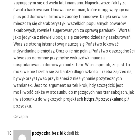
zajmującymi się od wielu lat finansami. Najciekawsze fakty ze
świata bankowości. Omawianie odmian, które mogą wpłynąć na
plus pod domowe i firmowe zasoby finansowe. Dzięki serwisie
mieszczą się charakterystyki wszelkich popularnych towarów
skarbowych, również sugerowanych za sprawą parabanki. Wortal
jako jedynka z niewielu podjął się zarówno dziedziny asekurowań.
Wraz ze stroną internetową nauczą się Państwo lokować
indywidualne pieniędzy. Oraz o ile nie pełnią Państwo oszczędności,
wówczas ogromnie przychylne wskazówki nauczą
gospodarowania domowym budżetem. W ten sposób, że jest to
możliwe nie trzeba się za bardzo długo szkolić. Trzeba zajrzeć na,
by wykorzystywać przy biznesi z niesłychanie pożytecznych
wzmianek. Jest to argument na tek krok, hdy szczędzić jest
możliwość także w stosunku do męczących nas transakcjach, jak
i w stosunku do większych projektach
https://pozyczkaland.pl/
pożyczka.
Cevapla
pożyczka bez bik
dedi ki: