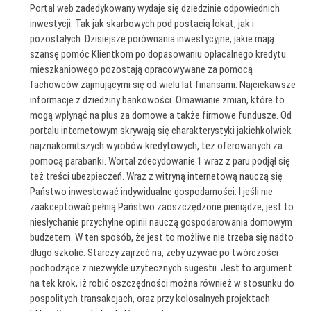
Portal web zadedykowany wydaje się dziedzinie odpowiednich
inwestycji. Tak jak skarbowych pod postacią lokat, jak i
pozostałych. Dzisiejsze porównania inwestycyjne, jakie mają
szansę pomóc Klientkom po dopasowaniu opłacalnego kredytu
mieszkaniowego pozostają opracowywane za pomocą
fachowców zajmującymi się od wielu lat finansami. Najciekawsze
informacje z dziedziny bankowości. Omawianie zmian, które to
mogą wpłynąć na plus za domowe a także firmowe fundusze. Od
portalu internetowym skrywają się charakterystyki jakichkolwiek
najznakomitszych wyrobów kredytowych, też oferowanych za
pomocą parabanki. Wortal zdecydowanie 1 wraz z paru podjął się
też treści ubezpieczeń. Wraz z witryną internetową nauczą się
Państwo inwestować indywidualne gospodarności. I jeśli nie
zaakceptować pełnią Państwo zaoszczędzone pieniądze, jest to
niesłychanie przychylne opinii nauczą gospodarowania domowym
budżetem. W ten sposób, że jest to możliwe nie trzeba się nadto
długo szkolić. Starczy zajrzeć na, żeby używać po twórczości
pochodzące z niezwykle użytecznych sugestii. Jest to argument
na tek krok, iż robić oszczędności można również w stosunku do
pospolitych transakcjach, oraz przy kolosalnych projektach