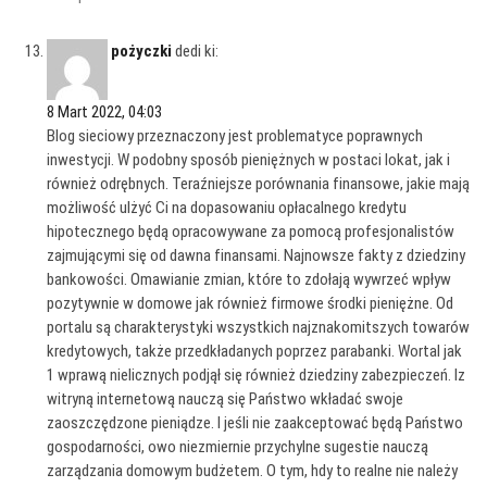
pożyczki
dedi ki:
8 Mart 2022, 04:03
Blog sieciowy przeznaczony jest problematyce poprawnych
inwestycji. W podobny sposób pieniężnych w postaci lokat, jak i
również odrębnych. Teraźniejsze porównania finansowe, jakie mają
możliwość ulżyć Ci na dopasowaniu opłacalnego kredytu
hipotecznego będą opracowywane za pomocą profesjonalistów
zajmującymi się od dawna finansami. Najnowsze fakty z dziedziny
bankowości. Omawianie zmian, które to zdołają wywrzeć wpływ
pozytywnie w domowe jak również firmowe środki pieniężne. Od
portalu są charakterystyki wszystkich najznakomitszych towarów
kredytowych, także przedkładanych poprzez parabanki. Wortal jak
1 wprawą nielicznych podjął się również dziedziny zabezpieczeń. Iz
witryną internetową nauczą się Państwo wkładać swoje
zaoszczędzone pieniądze. I jeśli nie zaakceptować będą Państwo
gospodarności, owo niezmiernie przychylne sugestie nauczą
zarządzania domowym budżetem. O tym, hdy to realne nie należy