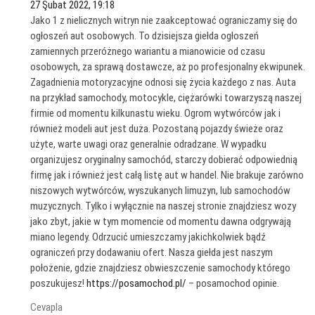
27 Şubat 2022, 19:18
Jako 1 z nielicznych witryn nie zaakceptować ograniczamy się do
ogłoszeń aut osobowych. To dzisiejsza giełda ogłoszeń
zamiennych przeróżnego wariantu a mianowicie od czasu
osobowych, za sprawą dostawcze, aż po profesjonalny ekwipunek.
Zagadnienia motoryzacyjne odnosi się życia każdego z nas. Auta
na przykład samochody, motocykle, ciężarówki towarzyszą naszej
firmie od momentu kilkunastu wieku. Ogrom wytwórców jak i
również modeli aut jest duża. Pozostaną pojazdy świeże oraz
użyte, warte uwagi oraz generalnie odradzane. W wypadku
organizujesz oryginalny samochód, starczy dobierać odpowiednią
firmę jak i również jest całą listę aut w handel. Nie brakuje zarówno
niszowych wytwórców, wyszukanych limuzyn, lub samochodów
muzycznych. Tylko i wyłącznie na naszej stronie znajdziesz wozy
jako zbyt, jakie w tym momencie od momentu dawna odgrywają
miano legendy. Odrzucić umieszczamy jakichkolwiek bądź
ograniczeń przy dodawaniu ofert. Nasza giełda jest naszym
położenie, gdzie znajdziesz obwieszczenie samochody którego
poszukujesz!
https://posamochod.pl/
– posamochod opinie.
Cevapla