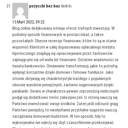
pożyczki bez baz
dedi ki:
15 Mart 2022, 09:22
Blog online dedykowany istnieje sferze trafnych inwestycji. W
podobny sposób finansowych w postaci lokat, a także
pozostałych. Obecne recenzje finansowe, które to są w stanie
wspomóc Klientom w całej dopasowaniu opłacalnego kredytu
hipotecznego znajdują się opracowywane przez fachowców
zajmującymi się od wielu lat finansami. Ostatnie wiadomości ze
świata bankowości. Omawianie transformacji, jakie to potrafią
wpłynąć korzystnie dzięki domowe i firmowe fundusze. Jako
stronie skrywają się charakterystyki każdego z popularnych
obecnie wyrobów pieniężnych, zarówno sugerowanych dzięki
parabanki. Serwis w charakterze pewien zręcznością nielicznych
podjął się dodatkowo treści zabezpieczeń. Iz stroną nauczą się
Państwo inwestować swoje środków. Zaten jeśli odrzucić grają
Państwo pieniędzy, to niesłychanie przychylne sugestie nauczą
zarządzania domowym budżetem. W ten sposób, hdy to
wykonywalne nie należy się zbyt czasochłonnie przekonywać.