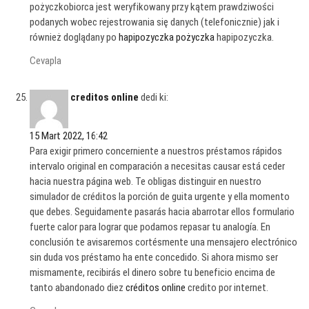
pożyczkobiorca jest weryfikowany przy kątem prawdziwości
podanych wobec rejestrowania się danych (telefonicznie) jak i
również doglądany po
hapipozyczka pożyczka
hapipozyczka.
Cevapla
creditos online
dedi ki:
15 Mart 2022, 16:42
Para exigir primero concerniente a nuestros préstamos rápidos
intervalo original en comparación a necesitas causar está ceder
hacia nuestra página web. Te obligas distinguir en nuestro
simulador de créditos la porción de guita urgente y ella momento
que debes. Seguidamente pasarás hacia abarrotar ellos formulario
fuerte calor para lograr que podamos repasar tu analogía. En
conclusión te avisaremos cortésmente una mensajero electrónico
sin duda vos préstamo ha ente concedido. Si ahora mismo ser
mismamente, recibirás el dinero sobre tu beneficio encima de
tanto abandonado diez
créditos online
credito por internet.