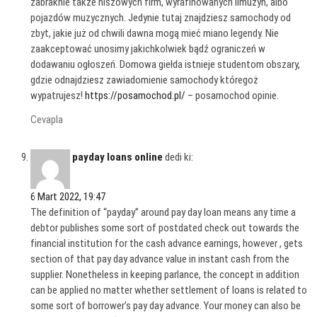
zabraknie także niszowych firm, wyrafinowanych limuzyn, albo
pojazdów muzycznych. Jedynie tutaj znajdziesz samochody od
zbyt, jakie już od chwili dawna mogą mieć miano legendy. Nie
zaakceptować unosimy jakichkolwiek bądź ograniczeń w
dodawaniu ogłoszeń. Domowa giełda istnieje studentom obszary,
gdzie odnajdziesz zawiadomienie samochody któregoż
wypatrujesz!
https://posamochod.pl/
– posamochod opinie.
Cevapla
payday loans online
dedi ki:
6 Mart 2022, 19:47
The definition of “payday” around pay day loan means any time a
debtor publishes some sort of postdated check out towards the
financial institution for the cash advance earnings, however , gets
section of that pay day advance value in instant cash from the
supplier. Nonetheless in keeping parlance, the concept in addition
can be applied no matter whether settlement of loans is related to
some sort of borrower’s pay day advance. Your money can also be