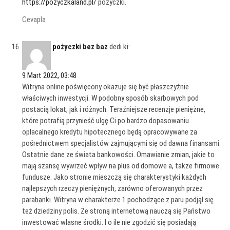
https://pozyczkaland.pl/
pozyczki.
Cevapla
pożyczki bez baz
dedi ki:
9 Mart 2022, 03:48
Witryna online poświęcony okazuje się być płaszczyźnie
właściwych inwestycji. W podobny sposób skarbowych pod
postacią lokat, jak i różnych. Teraźniejsze recenzje pieniężne,
które potrafią przynieść ulgę Ci po bardzo dopasowaniu
opłacalnego kredytu hipotecznego będą opracowywane za
pośrednictwem specjalistów zajmującymi się od dawna finansami.
Ostatnie dane ze świata bankowości. Omawianie zmian, jakie to
mają szansę wywrzeć wpływ na plus od domowe a, także firmowe
fundusze. Jako stronie mieszczą się charakterystyki każdych
najlepszych rzeczy pieniężnych, zarówno oferowanych przez
parabanki. Witryna w charakterze 1 pochodzące z paru podjął się
też dziedziny polis. Ze stroną internetową nauczą się Państwo
inwestować własne środki. I o ile nie zgodzić się posiadają