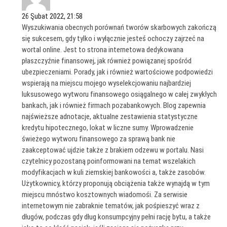
26 Şubat 2022, 21:58
Wyszukiwania obecnych porównań tworów skarbowych zakończą
się sukcesem, gdy tylko i wyłącznie jesteś ochoczy zajrzeć na
wortal online. Jest to strona internetowa dedykowana
płaszczyźnie finansowej, jak również powiązanej spośród
ubezpieczeniami. Porady, jak i również wartościowe podpowiedzi
wspierają na miejscu mojego wyselekcjowaniu najbardziej
luksusowego wytworu finansowego osiągalnego w całej zwykłych
bankach, jak i również firmach pozabankowych. Blog zapewnia
najświeższe adnotacje, aktualne zestawienia statystyczne
kredytu hipotecznego, lokat w liczne sumy. Wprowadzenie
świeżego wytworu finansowego za sprawą bank nie
zaakceptować ujdzie także z brakiem odzewu w portalu. Nasi
czytelnicy pozostaną poinformowani na temat wszelakich
modyfikacjach w kuli ziemskiej bankowości a, także zasobów.
Użytkownicy, którzy proponują obciążenia także wynajdą w tym
miejscu mnóstwo kosztownych wiadomośi. Za serwisie
internetowym nie zabraknie tematów, jak pośpieszyć wraz z
długów, podczas gdy dług konsumpcyjny pełni rację bytu, a także