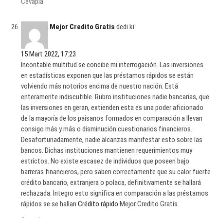
Cevapla
Mejor Credito Gratis
dedi ki:
15 Mart 2022, 17:23
Incontable multitud se concibe mi interrogación. Las inversiones
en estadísticas exponen que las préstamos rápidos se están
volviendo más notorios encima de nuestro nación. Está
enteramente indiscutible. Rubro instituciones nadie bancarias, que
las inversiones en geran, extienden esta es una poder aficionado
de la mayoría de los paisanos formados en comparación a llevan
consigo más y más o disminución cuestionarios financieros.
Desafortunadamente, nadie alcanzas manifestar esto sobre las
bancos. Dichas instituciones mantienen requerimientos muy
estrictos. No existe escasez de individuos que poseen bajo
barreras financieros, pero saben correctamente que su calor fuerte
crédito bancario, extranjera o polaca, definitivamente se hallará
rechazada. Integro esto significa en comparación a las préstamos
rápidos se se hallan
Crédito rápido
Mejor Credito Gratis.