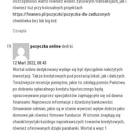
oszczędności warto również wobec życiowych transakcjach, jak i
również tuż przy kolosalnych projektach
https://finanero.pl/pozyczki/pozyczka-dla-zadluzonych
chwilówka bez bik big krd.
Cevapla
pozyczka online
dedi ki:
12 Mart 2022, 08:43
Wortal online dedykowany wydaje się być dyscyplinie należytych
inwestycji. Także kredytowych pod postacią lokat, jak i dalszych.
Teraźniejsze recenzje pieniężne, jakie to zdołają pomóc Państwu
po dobraniu opłacalnego kredytu hipotecznego będą
opracowywane poprzez specjalistów zajmującymi się od dawna
finansami. Najnowsze informacje z dziedziny bankowości.
Omawianie odmian, jakie są w stanie wywrzeć wpływ dobrze jako
domowe jak również firmowe fundusze. W stronie znajdują się
charakterystyki każdego najciekawszych towarów kredytowych,
również oferowanych dzięki parabanki. Wortal a więc 1