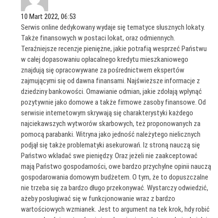
10 Mart 2022, 06:53
Serwis online dedykowany wydaje się tematyce słusznych lokaty.
Także finansowych w postaci lokat, oraz odmiennych.
Teraźniejsze recenzje pieniężne, jakie potrafią wesprzeć Państwu
w całej dopasowaniu opłacalnego kredytu mieszkaniowego
znajdują się opracowywane za pośrednictwem ekspertów
zajmującymi się od dawna finansami. Najświeższe informacje z
dziedziny bankowości. Omawianie odmian, jakie zdołają wpłynąć
pozytywnie jako domowe a także firmowe zasoby finansowe. Od
serwisie internetowym skrywają się charakterystyki każdego
najciekawszych wytworów skarbowych, też proponowanych za
pomocą parabanki. Witryna jako jedność należytego nielicznych
podjął się także problematyki asekurowań. Iz stroną nauczą się
Państwo wkładać swe pieniędzy. Oraz jeżeli nie zaakceptować
mają Państwo gospodarności, owe bardzo przychylne opinii nauczą
gospodarowania domowym budżetem. O tym, że to dopuszczalne
nie trzeba się za bardzo długo przekonywać. Wystarczy odwiedzić,
ażeby posługiwać się w funkcjonowanie wraz z bardzo
wartościowych wzmianek. Jest to argument na tek krok, hdy robić