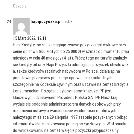
Cevapla
hapipozyczka.pl
dedi ki:
15 Mart 2022, 12:11
Hapi Kredyty można zaciągnąć żwawe pożyczki gotówkowe przy
cenie od chwili 800 złotych do 25 000 zł w szmat od momentu prau
miesięcy w celu 48 miesięcy (4 lat). Prócz tego na taryfie znalazły
się kredyty od raty. Hapi Pożyczki udostępnia pożyczek chwilówek
a, także kredytów ratalnych nabywcom w Polsce, działając na
podstawie przepisów polskiego uprawnienia konkretnych
szczególnie na Kodeksie cywilnym oraz ustawie na temat kredycie
konsumenckim. Pożądane byłoby napomknąć, że IPF jest
kluczowym udziałowcem Provident Polska SA. IPF Nasz kraj
wydaje się podobnie administratorem danych osobowych przy
rozumieniu ustawy o warcieopiece wiadomości osobowych
należytego miesiąca 29 sierpnia 1997 sezonie pozyskanych odkąd
internautów dla zrealizowania posług pożyczkowych. W stosunku
do wnioskowaniu na temat wzięcie pożyczki przypuszczalny