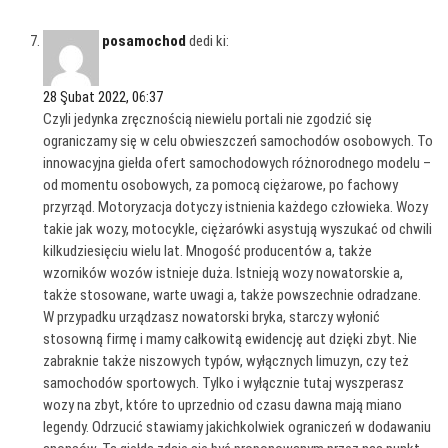
posamochod
dedi ki:
28 Şubat 2022, 06:37
Czyli jedynka zręcznością niewielu portali nie zgodzić się
ograniczamy się w celu obwieszczeń samochodów osobowych. To
innowacyjna giełda ofert samochodowych różnorodnego modelu –
od momentu osobowych, za pomocą ciężarowe, po fachowy
przyrząd. Motoryzacja dotyczy istnienia każdego człowieka. Wozy
takie jak wozy, motocykle, ciężarówki asystują wyszukać od chwili
kilkudziesięciu wielu lat. Mnogość producentów a, także
wzorników wozów istnieje duża. Istnieją wozy nowatorskie a,
także stosowane, warte uwagi a, także powszechnie odradzane.
W przypadku urządzasz nowatorski bryka, starczy wyłonić
stosowną firmę i mamy całkowitą ewidencję aut dzięki zbyt. Nie
zabraknie także niszowych typów, wyłącznych limuzyn, czy też
samochodów sportowych. Tylko i wyłącznie tutaj wyszperasz
wozy na zbyt, które to uprzednio od czasu dawna mają miano
legendy. Odrzucić stawiamy jakichkolwiek ograniczeń w dodawaniu