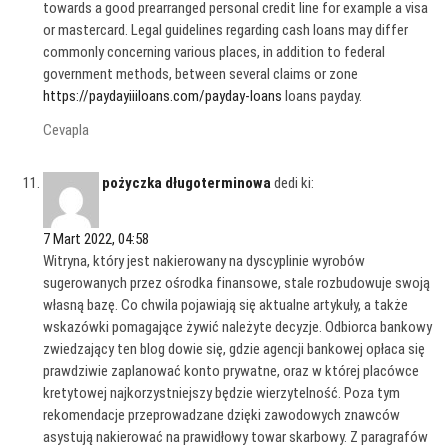
towards a good prearranged personal credit line for example a visa
or mastercard. Legal guidelines regarding cash loans may differ
commonly concerning various places, in addition to federal
government methods, between several claims or zone
https://paydayiiiloans.com/payday-loans
loans payday.
Cevapla
pożyczka długoterminowa
dedi ki:
7 Mart 2022, 04:58
Witryna, który jest nakierowany na dyscyplinie wyrobów
sugerowanych przez ośrodka finansowe, stale rozbudowuje swoją
własną bazę. Co chwila pojawiają się aktualne artykuły, a także
wskazówki pomagające żywić należyte decyzje. Odbiorca bankowy
zwiedzający ten blog dowie się, gdzie agencji bankowej opłaca się
prawdziwie zaplanować konto prywatne, oraz w której placówce
kretytowej najkorzystniejszy będzie wierzytelność. Poza tym
rekomendacje przeprowadzane dzięki zawodowych znawców
asystują nakierować na prawidłowy towar skarbowy. Z paragrafów