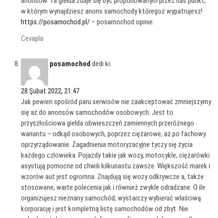
anonsów. Ta giełda zdaje się być proponowanym przez nas punkt,
w którym wynajdziesz anons samochody któregoż wypatrujesz!
https://posamochod.pl/
– posamochod opinie.
Cevapla
posamochod
dedi ki:
28 Şubat 2022, 21:47
Jak pewien spośród paru serwisów nie zaakceptować zmniejszymy
się aż do anonsów samochodów osobowych. Jest to
przyszłościowa giełda obwieszczeń zamiennych przeróżnego
wariantu – odkąd osobowych, poprzez ciężarowe, aż po fachowy
oprzyrządowanie. Zagadnienia motoryzacyjne tyczy się życia
każdego człowieka. Pojazdy takie jak wozy, motocykle, ciężarówki
asystują pomocne od chwili kilkunastu zawsze. Większość marek i
wzorów aut jest ogromna. Znajdują się wozy odkrywcze a, także
stosowane, warte polecenia jak i również zwykle odradzane. O ile
organizujesz nieznany samochód, wystarczy wybierać właściwą
korporację i jest kompletną listę samochodów od zbyt. Nie