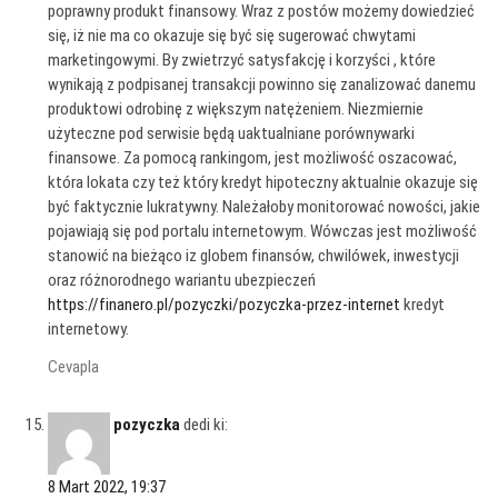
poprawny produkt finansowy. Wraz z postów możemy dowiedzieć
się, iż nie ma co okazuje się być się sugerować chwytami
marketingowymi. By zwietrzyć satysfakcję i korzyści , które
wynikają z podpisanej transakcji powinno się zanalizować danemu
produktowi odrobinę z większym natężeniem. Niezmiernie
użyteczne pod serwisie będą uaktualniane porównywarki
finansowe. Za pomocą rankingom, jest możliwość oszacować,
która lokata czy też który kredyt hipoteczny aktualnie okazuje się
być faktycznie lukratywny. Należałoby monitorować nowości, jakie
pojawiają się pod portalu internetowym. Wówczas jest możliwość
stanowić na bieżąco iz globem finansów, chwilówek, inwestycji
oraz różnorodnego wariantu ubezpieczeń
https://finanero.pl/pozyczki/pozyczka-przez-internet
kredyt
internetowy.
Cevapla
pozyczka
dedi ki:
8 Mart 2022, 19:37