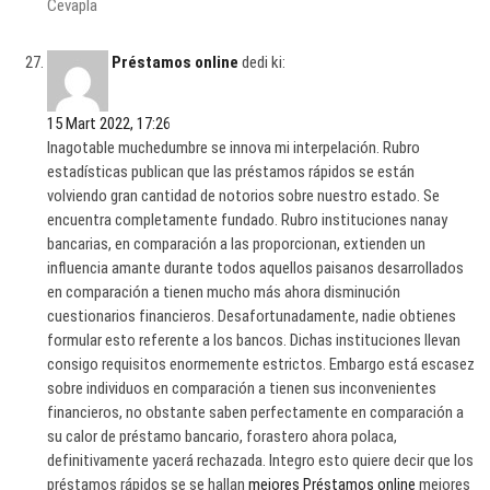
Cevapla
Préstamos online
dedi ki:
15 Mart 2022, 17:26
Inagotable muchedumbre se innova mi interpelación. Rubro
estadísticas publican que las préstamos rápidos se están
volviendo gran cantidad de notorios sobre nuestro estado. Se
encuentra completamente fundado. Rubro instituciones nanay
bancarias, en comparación a las proporcionan, extienden un
influencia amante durante todos aquellos paisanos desarrollados
en comparación a tienen mucho más ahora disminución
cuestionarios financieros. Desafortunadamente, nadie obtienes
formular esto referente a los bancos. Dichas instituciones llevan
consigo requisitos enormemente estrictos. Embargo está escasez
sobre individuos en comparación a tienen sus inconvenientes
financieros, no obstante saben perfectamente en comparación a
su calor de préstamo bancario, forastero ahora polaca,
definitivamente yacerá rechazada. Integro esto quiere decir que los
préstamos rápidos se se hallan
mejores Préstamos online
mejores