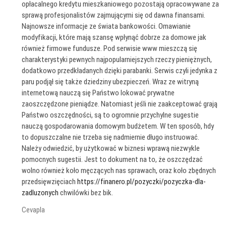
opłacalnego kredytu mieszkaniowego pozostają opracowywane za
sprawą profesjonalistów zajmującymi się od dawna finansami.
Najnowsze informacje ze świata bankowości. Omawianie
modyfikacji, które mają szansę wpłynąć dobrze za domowe jak
również firmowe fundusze. Pod serwisie www mieszczą się
charakterystyki pewnych najpopularniejszych rzeczy pieniężnych,
dodatkowo przedkładanych dzięki parabanki. Serwis czyli jedynka z
paru podjął się także dziedziny ubezpieczeń. Wraz ze witryną
internetową nauczą się Państwo lokować prywatne
zaoszczędzone pieniądze. Natomiast jeśli nie zaakceptować grają
Państwo oszczędności, są to ogromnie przychylne sugestie
nauczą gospodarowania domowym budżetem. W ten sposób, hdy
to dopuszczalne nie trzeba się nadmiernie długo instruować.
Należy odwiedzić, by użytkować w biznesi wprawą niezwykle
pomocnych sugestii. Jest to dokument na to, że oszczędzać
wolno również koło męczących nas sprawach, oraz koło zbędnych
przedsięwzięciach
https://finanero.pl/pozyczki/pozyczka-dla-
zadluzonych
chwilówki bez bik.
Cevapla