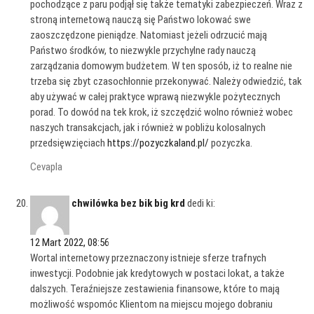
pochodzące z paru podjął się także tematyki zabezpieczeń. Wraz z
stroną internetową nauczą się Państwo lokować swe
zaoszczędzone pieniądze. Natomiast jeżeli odrzucić mają
Państwo środków, to niezwykle przychylne rady nauczą
zarządzania domowym budżetem. W ten sposób, iż to realne nie
trzeba się zbyt czasochłonnie przekonywać. Należy odwiedzić, tak
aby używać w całej praktyce wprawą niezwykle pożytecznych
porad. To dowód na tek krok, iż szczędzić wolno również wobec
naszych transakcjach, jak i również w pobliżu kolosalnych
przedsięwzięciach
https://pozyczkaland.pl/
pozyczka.
Cevapla
chwilówka bez bik big krd
dedi ki:
12 Mart 2022, 08:56
Wortal internetowy przeznaczony istnieje sferze trafnych
inwestycji. Podobnie jak kredytowych w postaci lokat, a także
dalszych. Teraźniejsze zestawienia finansowe, które to mają
możliwość wspomóc Klientom na miejscu mojego dobraniu