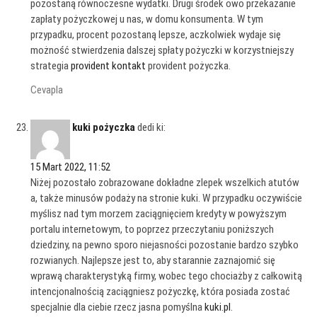
pozostaną równoczesne wydatki. Drugi środek owo przekazanie
zapłaty pożyczkowej u nas, w domu konsumenta. W tym
przypadku, procent pozostaną lepsze, aczkolwiek wydaje się
możność stwierdzenia dalszej spłaty pożyczki w korzystniejszy
strategia
provident kontakt
provident pożyczka.
Cevapla
kuki pożyczka
dedi ki:
15 Mart 2022, 11:52
Niżej pozostało zobrazowane dokładne zlepek wszelkich atutów
a, także minusów podaży na stronie kuki. W przypadku oczywiście
myślisz nad tym morzem zaciągnięciem kredyty w powyższym
portalu internetowym, to poprzez przeczytaniu poniższych
dziedziny, na pewno sporo niejasności pozostanie bardzo szybko
rozwianych. Najlepsze jest to, aby starannie zaznajomić się
wprawą charakterystyką firmy, wobec tego chociażby z całkowitą
intencjonalnością zaciągniesz pożyczkę, która posiada zostać
specjalnie dla ciebie rzecz jasna pomyślna
kuki.pl
.