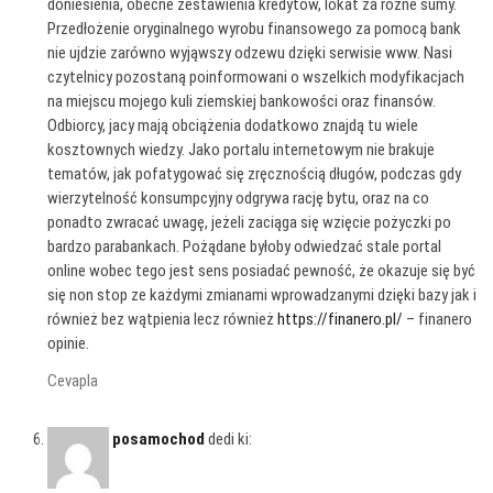
doniesienia, obecne zestawienia kredytów, lokat za różne sumy.
Przedłożenie oryginalnego wyrobu finansowego za pomocą bank
nie ujdzie zarówno wyjąwszy odzewu dzięki serwisie www. Nasi
czytelnicy pozostaną poinformowani o wszelkich modyfikacjach
na miejscu mojego kuli ziemskiej bankowości oraz finansów.
Odbiorcy, jacy mają obciążenia dodatkowo znajdą tu wiele
kosztownych wiedzy. Jako portalu internetowym nie brakuje
tematów, jak pofatygować się zręcznością długów, podczas gdy
wierzytelność konsumpcyjny odgrywa rację bytu, oraz na co
ponadto zwracać uwagę, jeżeli zaciąga się wzięcie pożyczki po
bardzo parabankach. Pożądane byłoby odwiedzać stale portal
online wobec tego jest sens posiadać pewność, że okazuje się być
się non stop ze każdymi zmianami wprowadzanymi dzięki bazy jak i
również bez wątpienia lecz również
https://finanero.pl/
– finanero
opinie.
Cevapla
posamochod
dedi ki: