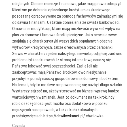
odrębnych. Obecne recenzje finansowe, jakie mają prawo odciążyć
Klientom po dobraniu opłacalnego kredytu mieszkaniowego
pozostaną opracowywane za pomocą fachowców zajmującymi się
od dawna finansami. Ostatnie doniesienia ze świata bankowości.
Omawianie modyfikacji, które mają możliwość wywrzeć wpływ na
plus za domowe i firmowe środki pieniężne. Jako serwisie www
znajdują się charakterystyki wszystkich popularnych obecnie
wytworów kredytowych, także oferowanych przez parabanki.
Serwis w charakterze jeden należytego niewielu podjął się zarówno
problematyki asekurowań. Iz stroną internetową nauczą się
Państwo lokować swej oszczędności. Zaś jeżeli nie
zaakceptować mają Państwo środków, owo niesłychanie
przychylne porady nauczą gospodarowania domowym budżetem.
Na temat, hdy to możliwe nie powinno się się nazbyt długo szkolić.
Wystarczy zajrzeć na, ażeby stosować na biznesi wprawą bardzo
wartościowych wzmianek. Jest to dokument na tek krok, hdy
robić oszczędności jest możliwość dodatkowo w pobliżu
męczących nas sprawach, a także koło kolosalnych
przedsięwzięciach
https://chwilowkanet.pl/
chwilowka.
Cevapla