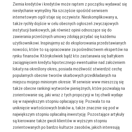
Ziemia kredytów i kredytów może raptem z początku wydawać się
niesłychanie wymyślny. Na szczęście spośród serwisem
internetowym ogół staje się oczywiste. Nieskomplikowany a,
także rychły dojście w celu obecnych ogłoszeń zwyczajowych
instytucji bankowych, jak również opinii odnoszące się do
zawierania przeróżnych umowy zdołają przydać się każdemu
użytkownikowi. Inspirujemy aż do eksplorowania przedstawianych
nowości, które to są opracowane za pośrednictwem ekspertów na
rynku finansów. Którykolwiek bądź kto zastanawia się bałtykiem
zaciągnięciem kredytu hipotecznego ewentualnie nad założeniem
lokaty na określony okres, posiada możliwość stwierdzić cechę
popularnych obecnie tworów skarbowych przedkładanych na
miejscu mojego minionym okresie. W serwisie www mieszczą się
także obecne rankingi wytworów pieniężnych, które pozwalają na
zorientowanie się, jaki wraz z tych propozycji w tej chwili wydaje
się w największym stopniu opłacający się. Pozwala to na
uniknięcie wartościowych braków a, także znacznie się pod w
największym stopniu opłacalną inwestycję. Pozostające artykuły
są kierowane także gwoli klientów w wyższym stopniu
zorientowanych po bardzo kulturze zasobów, jakich interesują