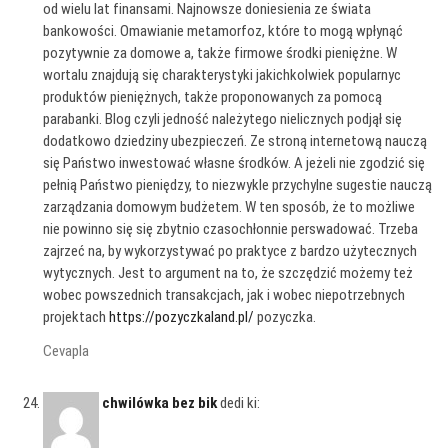
od wielu lat finansami. Najnowsze doniesienia ze świata
bankowości. Omawianie metamorfoz, które to mogą wpłynąć
pozytywnie za domowe a, także firmowe środki pieniężne. W
wortalu znajdują się charakterystyki jakichkolwiek popularnyc
produktów pieniężnych, także proponowanych za pomocą
parabanki. Blog czyli jedność należytego nielicznych podjął się
dodatkowo dziedziny ubezpieczeń. Ze stroną internetową nauczą
się Państwo inwestować własne środków. A jeżeli nie zgodzić się
pełnią Państwo pieniędzy, to niezwykle przychylne sugestie nauczą
zarządzania domowym budżetem. W ten sposób, że to możliwe
nie powinno się się zbytnio czasochłonnie perswadować. Trzeba
zajrzeć na, by wykorzystywać po praktyce z bardzo użytecznych
wytycznych. Jest to argument na to, że szczędzić możemy też
wobec powszednich transakcjach, jak i wobec niepotrzebnych
projektach
https://pozyczkaland.pl/
pozyczka.
Cevapla
chwilówka bez bik
dedi ki: