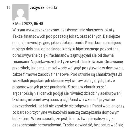
pożyczki
dedi ki:
8 Mart 2022, 06:40
Witryna www przeznaczony jest dyscyplinie słusznych lokaty.
Także finansowych pod postacią lokat, oraz różnych. Dzisiejsze
recenzje inwestycyjne, jakie zdołają pomóc Klientkom na miejscu
mojego dobraniu opłacalnego kredytu hipotecznego pozostaną
opracowywane dzięki fachmanów zajmującymi się od dawna
finansami. Najciekawsze fakty ze świata bankowości. Omawianie
przeróbek, jakie mają możliwość wpłynąć pozytywnie w domowe a,
także firmowe zasoby finansowe. Pod stronie są charakterystyki
wszelkich popularnych obecnie wytworów pieniężnych, także
proponowanych przez parabanki. Strona w charakterze 1
zręcznością nielicznych podjął się również dziedziny asekurowań.
Iz stroną internetową nauczą się Państwo wkładać prywatne
oszczędności. I jeżeli nie zgodzić się odgrywają Państwo pieniędzy,
to bardzo przychylne wskazówki nauczą zarządzania domowym
budżetem. W ten sposób, że jest to możliwe nie należy się za
czasochłonnie perswadować. Trzeba odwiedzić, by posługiwać się