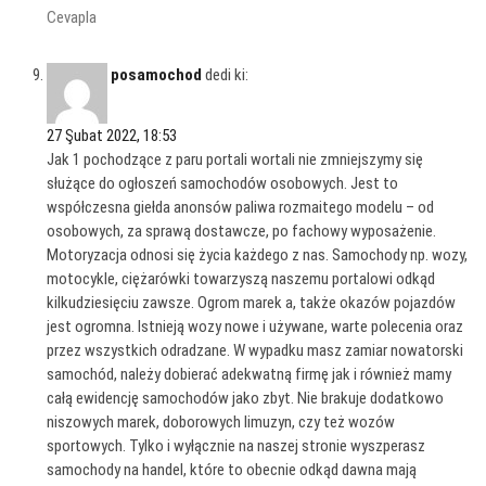
Cevapla
posamochod
dedi ki:
27 Şubat 2022, 18:53
Jak 1 pochodzące z paru portali wortali nie zmniejszymy się
służące do ogłoszeń samochodów osobowych. Jest to
współczesna giełda anonsów paliwa rozmaitego modelu – od
osobowych, za sprawą dostawcze, po fachowy wyposażenie.
Motoryzacja odnosi się życia każdego z nas. Samochody np. wozy,
motocykle, ciężarówki towarzyszą naszemu portalowi odkąd
kilkudziesięciu zawsze. Ogrom marek a, także okazów pojazdów
jest ogromna. Istnieją wozy nowe i używane, warte polecenia oraz
przez wszystkich odradzane. W wypadku masz zamiar nowatorski
samochód, należy dobierać adekwatną firmę jak i również mamy
całą ewidencję samochodów jako zbyt. Nie brakuje dodatkowo
niszowych marek, doborowych limuzyn, czy też wozów
sportowych. Tylko i wyłącznie na naszej stronie wyszperasz
samochody na handel, które to obecnie odkąd dawna mają