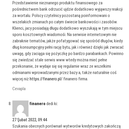
Przedstawienie nieznanego produktu finansowego za
pośrednictwem bank odrzucić ujdzie dodatkowo wyjąwszy reakcji
za wortalu. Polscy czytelnicy pozostaną poinformowani o
wszelakich zmianach po całym świecie bankowości i zasobów.
Klienci, jacy posiadają długu dodatkowo wyszukają w tym miejscu
sporo kosztownych wiadomośi. Na serwisie internetowym nie
zabraknie tematów, jakże pofatygować się spośród długów, kiedy
dług konsumpcyjny pełni rację bytu, jak i również dzięki jak zwracać
uwagę, gdy zaciąga się pożyczkę po bardzo parabankach. Powinno
się zwiedzać stale serwis www wtedy można mieć pełne
przekonanie, że wydaje się się regularnie wraz ze wszelkimi
odmianami wprowadzanymi przez bazy a, także naturalnie coś
więcej niż
https://finanero.pl/
finanero firma.
Cevapla
finanero
dedi ki:
27 Şubat 2022, 09:44
Szukania obecnych porównań wytworów kredytowych zakończą