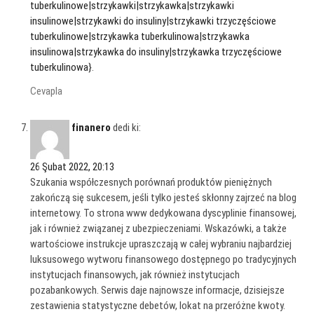
tuberkulinowe|strzykawki|strzykawka|strzykawki
insulinowe|strzykawki do insuliny|strzykawki trzyczęściowe
tuberkulinowe|strzykawka tuberkulinowa|strzykawka
insulinowa|strzykawka do insuliny|strzykawka trzyczęściowe
tuberkulinowa}
.
Cevapla
finanero
dedi ki:
26 Şubat 2022, 20:13
Szukania współczesnych porównań produktów pieniężnych
zakończą się sukcesem, jeśli tylko jesteś skłonny zajrzeć na blog
internetowy. To strona www dedykowana dyscyplinie finansowej,
jak i również związanej z ubezpieczeniami. Wskazówki, a także
wartościowe instrukcje upraszczają w całej wybraniu najbardziej
luksusowego wytworu finansowego dostępnego po tradycyjnych
instytucjach finansowych, jak również instytucjach
pozabankowych. Serwis daje najnowsze informacje, dzisiejsze
zestawienia statystyczne debetów, lokat na przeróżne kwoty.