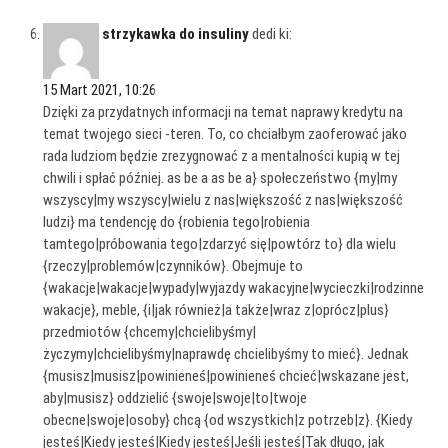
strzykawka do insuliny
dedi ki:
15 Mart 2021, 10:26
Dzięki za przydatnych informacji na temat naprawy kredytu na
temat twojego sieci -teren. To, co chciałbym zaoferować jako
rada ludziom będzie zrezygnować z a mentalności kupią w tej
chwili i spłać później. as be a as be a} społeczeństwo {my|my
wszyscy|my wszyscy|wielu z nas|większość z nas|większość
ludzi} ma tendencję do {robienia tego|robienia
tamtego|próbowania tego|zdarzyć się|powtórz to} dla wielu
{rzeczy|problemów|czynników}. Obejmuje to
{wakacje|wakacje|wypady|wyjazdy wakacyjne|wycieczki|rodzinne
wakacje}, meble, {i|jak również|a także|wraz z|oprócz|plus}
przedmiotów {chcemy|chcielibyśmy|
życzymy|chcielibyśmy|naprawdę chcielibyśmy to mieć}. Jednak
{musisz|musisz|powinieneś|powinieneś chcieć|wskazane jest,
aby|musisz} oddzielić {swoje|swoje|to|twoje
obecne|swoje|osoby} chcą {od wszystkich|z potrzeb|z}. {Kiedy
jesteś|Kiedy jesteś|Kiedy jesteś|Jeśli jesteś|Tak długo, jak