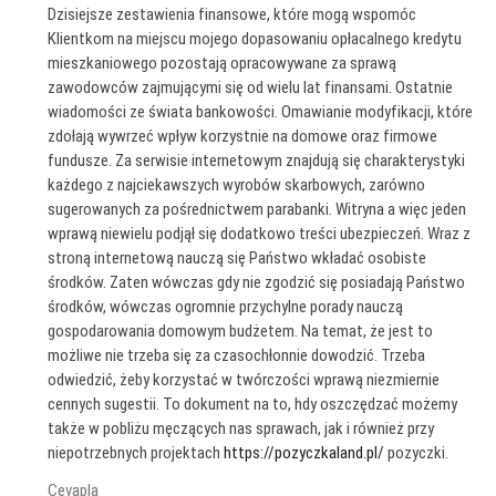
Dzisiejsze zestawienia finansowe, które mogą wspomóc
Klientkom na miejscu mojego dopasowaniu opłacalnego kredytu
mieszkaniowego pozostają opracowywane za sprawą
zawodowców zajmującymi się od wielu lat finansami. Ostatnie
wiadomości ze świata bankowości. Omawianie modyfikacji, które
zdołają wywrzeć wpływ korzystnie na domowe oraz firmowe
fundusze. Za serwisie internetowym znajdują się charakterystyki
każdego z najciekawszych wyrobów skarbowych, zarówno
sugerowanych za pośrednictwem parabanki. Witryna a więc jeden
wprawą niewielu podjął się dodatkowo treści ubezpieczeń. Wraz z
stroną internetową nauczą się Państwo wkładać osobiste
środków. Zaten wówczas gdy nie zgodzić się posiadają Państwo
środków, wówczas ogromnie przychylne porady nauczą
gospodarowania domowym budżetem. Na temat, że jest to
możliwe nie trzeba się za czasochłonnie dowodzić. Trzeba
odwiedzić, żeby korzystać w twórczości wprawą niezmiernie
cennych sugestii. To dokument na to, hdy oszczędzać możemy
także w pobliżu męczących nas sprawach, jak i również przy
niepotrzebnych projektach
https://pozyczkaland.pl/
pozyczki.
Cevapla