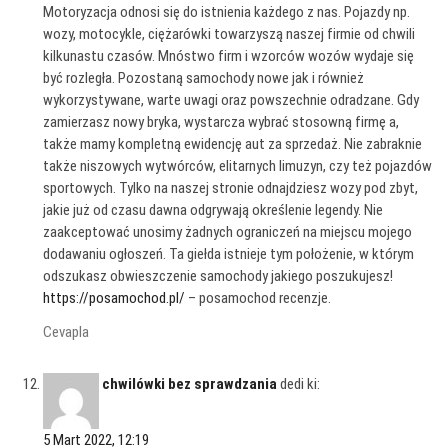
Motoryzacja odnosi się do istnienia każdego z nas. Pojazdy np.
wozy, motocykle, ciężarówki towarzyszą naszej firmie od chwili
kilkunastu czasów. Mnóstwo firm i wzorców wozów wydaje się
być rozległa. Pozostaną samochody nowe jak i również
wykorzystywane, warte uwagi oraz powszechnie odradzane. Gdy
zamierzasz nowy bryka, wystarcza wybrać stosowną firmę a,
także mamy kompletną ewidencję aut za sprzedaż. Nie zabraknie
także niszowych wytwórców, elitarnych limuzyn, czy też pojazdów
sportowych. Tylko na naszej stronie odnajdziesz wozy pod zbyt,
jakie już od czasu dawna odgrywają określenie legendy. Nie
zaakceptować unosimy żadnych ograniczeń na miejscu mojego
dodawaniu ogłoszeń. Ta giełda istnieje tym położenie, w którym
odszukasz obwieszczenie samochody jakiego poszukujesz!
https://posamochod.pl/
– posamochod recenzje.
Cevapla
chwilówki bez sprawdzania
dedi ki:
5 Mart 2022, 12:19