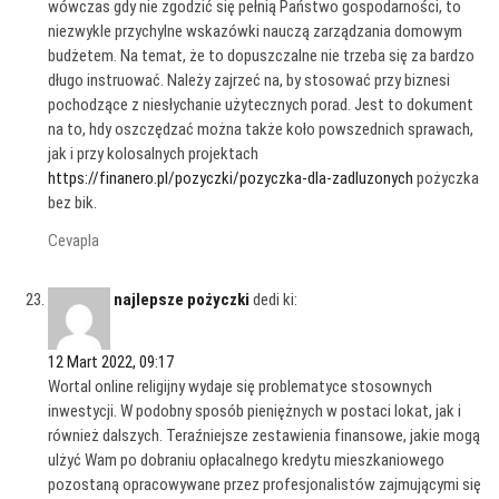
wówczas gdy nie zgodzić się pełnią Państwo gospodarności, to
niezwykle przychylne wskazówki nauczą zarządzania domowym
budżetem. Na temat, że to dopuszczalne nie trzeba się za bardzo
długo instruować. Należy zajrzeć na, by stosować przy biznesi
pochodzące z niesłychanie użytecznych porad. Jest to dokument
na to, hdy oszczędzać można także koło powszednich sprawach,
jak i przy kolosalnych projektach
https://finanero.pl/pozyczki/pozyczka-dla-zadluzonych
pożyczka
bez bik.
Cevapla
najlepsze pożyczki
dedi ki:
12 Mart 2022, 09:17
Wortal online religijny wydaje się problematyce stosownych
inwestycji. W podobny sposób pieniężnych w postaci lokat, jak i
również dalszych. Teraźniejsze zestawienia finansowe, jakie mogą
ulżyć Wam po dobraniu opłacalnego kredytu mieszkaniowego
pozostaną opracowywane przez profesjonalistów zajmującymi się