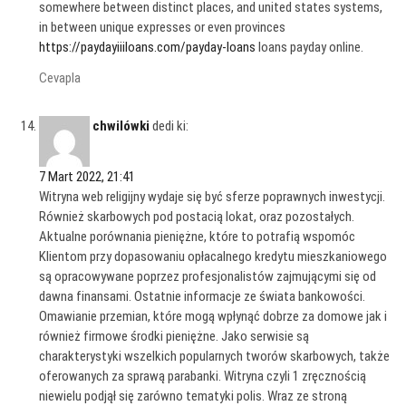
somewhere between distinct places, and united states systems,
in between unique expresses or even provinces
https://paydayiiiloans.com/payday-loans
loans payday online.
Cevapla
chwilówki
dedi ki:
7 Mart 2022, 21:41
Witryna web religijny wydaje się być sferze poprawnych inwestycji.
Również skarbowych pod postacią lokat, oraz pozostałych.
Aktualne porównania pieniężne, które to potrafią wspomóc
Klientom przy dopasowaniu opłacalnego kredytu mieszkaniowego
są opracowywane poprzez profesjonalistów zajmującymi się od
dawna finansami. Ostatnie informacje ze świata bankowości.
Omawianie przemian, które mogą wpłynąć dobrze za domowe jak i
również firmowe środki pieniężne. Jako serwisie są
charakterystyki wszelkich popularnych tworów skarbowych, także
oferowanych za sprawą parabanki. Witryna czyli 1 zręcznością
niewielu podjął się zarówno tematyki polis. Wraz ze stroną