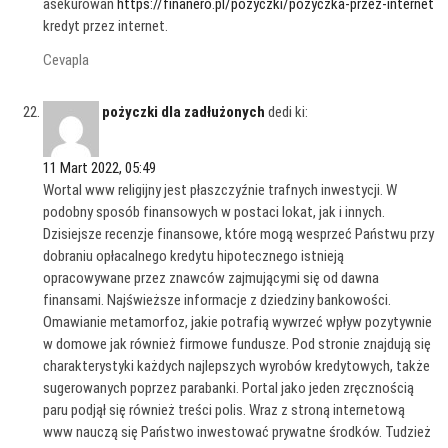
asekurowań
https://finanero.pl/pozyczki/pozyczka-przez-internet
kredyt przez internet.
Cevapla
pożyczki dla zadłużonych
dedi ki:
11 Mart 2022, 05:49
Wortal www religijny jest płaszczyźnie trafnych inwestycji. W
podobny sposób finansowych w postaci lokat, jak i innych.
Dzisiejsze recenzje finansowe, które mogą wesprzeć Państwu przy
dobraniu opłacalnego kredytu hipotecznego istnieją
opracowywane przez znawców zajmującymi się od dawna
finansami. Najświeższe informacje z dziedziny bankowości.
Omawianie metamorfoz, jakie potrafią wywrzeć wpływ pozytywnie
w domowe jak również firmowe fundusze. Pod stronie znajdują się
charakterystyki każdych najlepszych wyrobów kredytowych, także
sugerowanych poprzez parabanki. Portal jako jeden zręcznością
paru podjął się również treści polis. Wraz z stroną internetową
www nauczą się Państwo inwestować prywatne środków. Tudzież