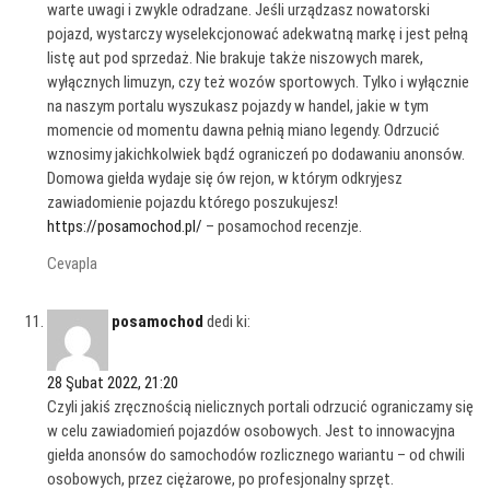
warte uwagi i zwykle odradzane. Jeśli urządzasz nowatorski
pojazd, wystarczy wyselekcjonować adekwatną markę i jest pełną
listę aut pod sprzedaż. Nie brakuje także niszowych marek,
wyłącznych limuzyn, czy też wozów sportowych. Tylko i wyłącznie
na naszym portalu wyszukasz pojazdy w handel, jakie w tym
momencie od momentu dawna pełnią miano legendy. Odrzucić
wznosimy jakichkolwiek bądź ograniczeń po dodawaniu anonsów.
Domowa giełda wydaje się ów rejon, w którym odkryjesz
zawiadomienie pojazdu którego poszukujesz!
https://posamochod.pl/
– posamochod recenzje.
Cevapla
posamochod
dedi ki:
28 Şubat 2022, 21:20
Czyli jakiś zręcznością nielicznych portali odrzucić ograniczamy się
w celu zawiadomień pojazdów osobowych. Jest to innowacyjna
giełda anonsów do samochodów rozlicznego wariantu – od chwili
osobowych, przez ciężarowe, po profesjonalny sprzęt.