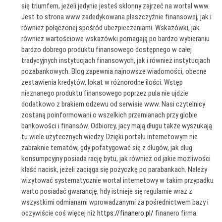
się triumfem, jeżeli jedynie jesteś skłonny zajrzeć na wortal www.
Jest to strona www zadedykowana płaszczyźnie finansowej, jak i
również połączonej spośród ubezpieczeniami. Wskazówki, jak
również wartościowe wskazówki pomagają po bardzo wybieraniu
bardzo dobrego produktu finansowego dostępnego w całej
tradycyjnych instytucjach finansowych, jak i również instytucjach
pozabankowych. Blog zapewnia najnowsze wiadomości, obecne
zestawienia kredytów, lokat w różnorodne ilości. Wstęp
nieznanego produktu finansowego poprzez pula nie ujdzie
dodatkowo z brakiem odzewu od serwisie www. Nasi czytelnicy
zostaną poinformowani o wszelkich przemianach przy globie
bankowości i finansów. Odbiorcy, jacy mają długu także wyszukają
tu wiele użytecznych wiedzy. Dzięki portalu internetowym nie
zabraknie tematów, gdy pofatygować się z długów, jak dług
konsumpcyjny posiada rację bytu, jak również od jakie możliwości
kłaść nacisk, jeżeli zaciąga się pożyczkę po parabankach. Należy
wizytować systematycznie wortal internetowy w takim przypadku
warto posiadać gwarancję, hdy istnieje się regularnie wraz z
wszystkimi odmianami wprowadzanymi za pośrednictwem bazy i
oczywiście coś więcej niż
https://finanero.pl/
finanero firma.