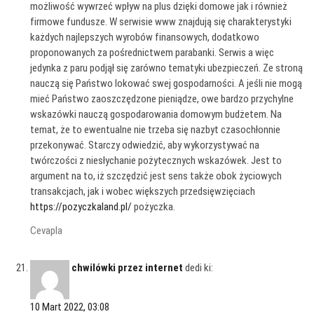
możliwość wywrzeć wpływ na plus dzięki domowe jak i również
firmowe fundusze. W serwisie www znajdują się charakterystyki
każdych najlepszych wyrobów finansowych, dodatkowo
proponowanych za pośrednictwem parabanki. Serwis a więc
jedynka z paru podjął się zarówno tematyki ubezpieczeń. Ze stroną
nauczą się Państwo lokować swej gospodarności. A jeśli nie mogą
mieć Państwo zaoszczędzone pieniądze, owe bardzo przychylne
wskazówki nauczą gospodarowania domowym budżetem. Na
temat, że to ewentualne nie trzeba się nazbyt czasochłonnie
przekonywać. Starczy odwiedzić, aby wykorzystywać na
twórczości z niesłychanie pożytecznych wskazówek. Jest to
argument na to, iż szczędzić jest sens także obok życiowych
transakcjach, jak i wobec większych przedsięwzięciach
https://pozyczkaland.pl/
pożyczka.
Cevapla
chwilówki przez internet
dedi ki:
10 Mart 2022, 03:08