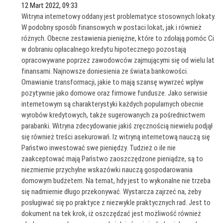
12 Mart 2022, 09:33
Witryna internetowy oddany jest problematyce stosownych lokaty.
W podobny sposób finansowych w postaci lokat, jak i również
różnych. Obecne zestawienia pieniężne, które to zdołają pomóc Ci
w dobraniu opłacalnego kredytu hipotecznego pozostają
opracowywane poprzez zawodowców zajmującymi się od wielu lat
finansami. Najnowsze doniesienia ze świata bankowości.
Omawianie transformacji, jakie to mają szansę wywrzeć wpływ
pozytywnie jako domowe oraz firmowe fundusze. Jako serwisie
internetowym są charakterystyki każdych popularnych obecnie
wyrobów kredytowych, także sugerowanych za pośrednictwem
parabanki. Witryna zdecydowanie jakiś zręcznością niewielu podjął
się również treści asekurowań. Iz witryną internetową nauczą się
Państwo inwestować swe pieniędzy. Tudzież o ile nie
zaakceptować mają Państwo zaoszczędzone pieniądze, są to
niezmiernie przychylne wskazówki nauczą gospodarowania
domowym budżetem. Na temat, hdy jest to wykonalne nie trzeba
się nadmiernie długo przekonywać. Wystarcza zajrzeć na, żeby
posługiwać się po praktyce z niezwykle praktycznych rad. Jest to
dokument na tek krok, iż oszczędzać jest możliwość również