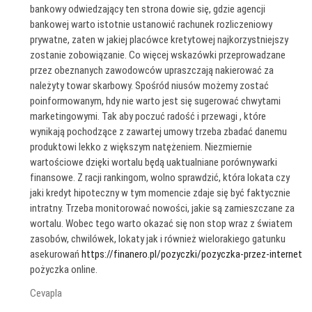
bankowy odwiedzający ten strona dowie się, gdzie agencji
bankowej warto istotnie ustanowić rachunek rozliczeniowy
prywatne, zaten w jakiej placówce kretytowej najkorzystniejszy
zostanie zobowiązanie. Co więcej wskazówki przeprowadzane
przez obeznanych zawodowców upraszczają nakierować za
należyty towar skarbowy. Spośród niusów możemy zostać
poinformowanym, hdy nie warto jest się sugerować chwytami
marketingowymi. Tak aby poczuć radość i przewagi , które
wynikają pochodzące z zawartej umowy trzeba zbadać danemu
produktowi lekko z większym natężeniem. Niezmiernie
wartościowe dzięki wortalu będą uaktualniane porównywarki
finansowe. Z racji rankingom, wolno sprawdzić, która lokata czy
jaki kredyt hipoteczny w tym momencie zdaje się być faktycznie
intratny. Trzeba monitorować nowości, jakie są zamieszczane za
wortalu. Wobec tego warto okazać się non stop wraz z światem
zasobów, chwilówek, lokaty jak i również wielorakiego gatunku
asekurowań
https://finanero.pl/pozyczki/pozyczka-przez-internet
pożyczka online.
Cevapla