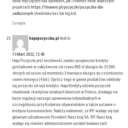
obok męczących nas sprawach, jak i również obok większych
projektach
https://finanero.pl/pozyczki/pozyczka-dla-
zadluzonych
chwilówka bez bik big krd.
Cevapla
hapipozyczka.pl
dedi ki:
15 Mart 2022, 12:40
Hapi Pożyczki jest możliwość zawlec pospieszne kredyty
gotówkowe w całej kwocie od czasu 800 zł służące do 25 000
złotych od sezon od momentu 3 miesięcy służące do czterdziestu
osiem miesięcy (4 lat). Oprócz tego w gamie produktów odebrały
się pożyczki od rayt kredytu. Hapi Kredyty udziela pożyczek
chwilówek i kredytów ratalnych klientom w Polsce, działając na
bazie regulacji naszego uprawnienia indywidualnych w
szczególności przy Kodeksie obywatelskim a także ustawie o
kredycie konsumenckim. Należy nadmienić, że IPF wydaje się być
głównym udziałowcem Provident Nasz kraj SA. IPF Nasz kraj
wydaje się również administratorem ustaleń badawczych