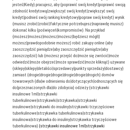
jesteś|Kiedy} pracujesz, aby {poprawić swój kredyt|poprawić swoją
zdolność kredytową|zwiększyć swój kredyt|zwiększyć swój
kredyt|podnieś swój ranking kredytowy|popraw swój kredyt} wynik
{musisz zrobić|zrobić|faktycznie potrzebujesz|naprawdę musisz}
dokonać kilku {poświęceń|kompromisów}. Na przykład
{możesz|możesz|możesz|możesz|będziesz mógł||
możesz|prawdopodobnie możesz} robić zakupy online {aby
zaoszczędzić pieniądze|aby zaoszczędzić pieniądze|aby
zaoszczędzić} lub {możesz przejść do|może się zwrócić|może
odwiedzić|może obejrzeć|może sprawdzić|może kliknąć} używane
{sklepy|sklepy|detaliści|sprzedawcy|punkty sprzedaży|dostawcy}
zamiast {drogie|drogie|drogie|drogie|drogie|drogich} domów
towarowych {dla|w odniesieniu do|dotyczących|odnoszących się
do|przeznaczonych dla|do zdobycia} odzieży {strzykawki
insulinowe 1ml|strzykawki
tuberkulinowe|strzykawki|strzykawka|strzykawki
insulinowe|strzykawki do insuliny|strzykawki trzyczęściowe
tuberkulinowe|strzykawka tuberkulinowa|strzykawka
insulinowa|strzykawka do insuliny|strzykawka trzyczęściowe
tuberkulinowa}
{strzykawki insulinowe 1ml|strzykawki