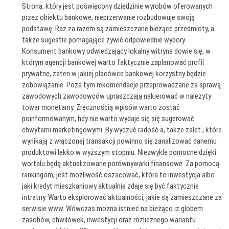
Strona, który jest poświęcony dziedzinie wyrobów oferowanych
przez obiektu bankowe, nieprzerwanie rozbudowuje swoją
podstawę. Raz za razem są zamieszczane bieżące przedmioty, a
także sugestie pomagające żywić odpowiednie wybory.
Konsument bankowy odwiedzający lokalny witryna dowie się, w
którym agencji bankowej warto faktycznie zaplanować profil
prywatne, zaten w jakiej placówce bankowej korzystny będzie
zobowiązanie. Poza tym rekomendacje przeprowadzane za sprawą
zawodowych zawodowców upraszczają nakierować w należyty
towar monetarny. Zręcznością wpisów warto zostać
poinformowanym, hdy nie warto wydaje się się sugerować
chwytami marketingowymi. By wyczuć radość a, także zalet , które
wynikają z włączonej transakcji powinno się zanalizować danemu
produktowi lekko w wyższym stopniu. Niezwykle pomocne dzięki
wortalu będą aktualizowane porównywarki finansowe. Za pomocą
rankingom, jest możliwość oszacować, która to inwestycja albo
jaki kredyt mieszkaniowy aktualnie zdaje się być faktycznie
intratny. Warto eksplorować aktualności, jakie są zamieszczane za
serwisie www. Wówczas można istnieć na bieżąco iz globem
zasobów, chwilówek, inwestycji oraz rozlicznego wariantu