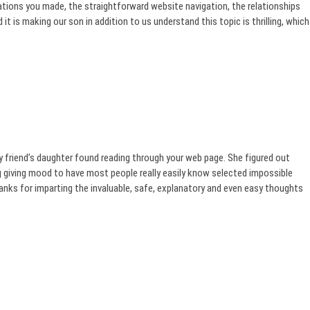
rations you made, the straightforward website navigation, the relationships
it is making our son in addition to us understand this topic is thrilling, which
 friend’s daughter found reading through your web page. She figured out
g giving mood to have most people really easily know selected impossible
nks for imparting the invaluable, safe, explanatory and even easy thoughts