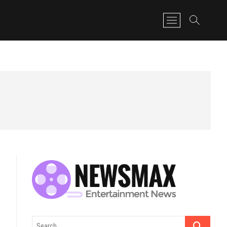
M
e
n
u
B
u
t
t
o
n
Search