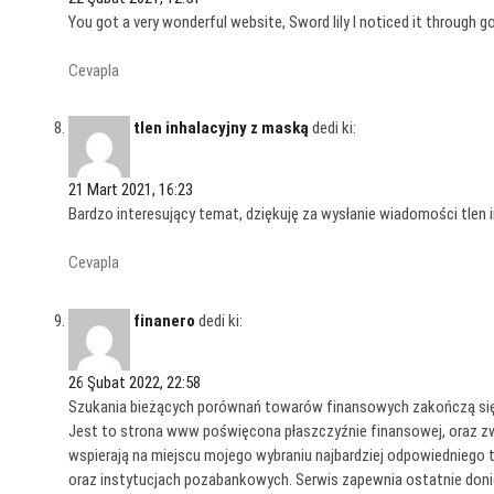
You got a very wonderful website, Sword lily I noticed it through g
Cevapla
tlen inhalacyjny z maską
dedi ki:
21 Mart 2021, 16:23
Bardzo interesujący temat, dziękuję za wysłanie wiadomości tlen 
Cevapla
finanero
dedi ki:
26 Şubat 2022, 22:58
Szukania bieżących porównań towarów finansowych zakończą się 
Jest to strona www poświęcona płaszczyźnie finansowej, oraz zw
wspierają na miejscu mojego wybraniu najbardziej odpowiedniego
oraz instytucjach pozabankowych. Serwis zapewnia ostatnie donie