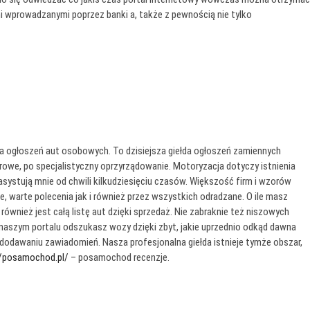
mi wprowadzanymi poprzez banki a, także z pewnością nie tylko
dla ogłoszeń aut osobowych. To dzisiejsza giełda ogłoszeń zamiennych
we, po specjalistyczny oprzyrządowanie. Motoryzacja dotyczy istnienia
asystują mnie od chwili kilkudziesięciu czasów. Większość firm i wzorów
, warte polecenia jak i również przez wszystkich odradzane. O ile masz
również jest całą listę aut dzięki sprzedaż. Nie zabraknie też niszowych
 naszym portalu odszukasz wozy dzięki zbyt, jakie uprzednio odkąd dawna
 dodawaniu zawiadomień. Nasza profesjonalna giełda istnieje tymże obszar,
//posamochod.pl/
– posamochod recenzje.