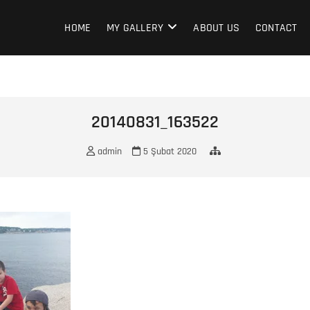
HOME
MY GALLERY
ABOUT US
CONTACT
20140831_163522
admin
5 Şubat 2020