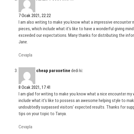
7 Ocak 2021, 22:22
I am also writing to make you know what a impressive encounter my
pieces, which include what it’s like to have a wonderful giving min
exceeded our expectations. Many thanks for distributing the infor
Jane.
Cevapla
cheap paroxetine
dedi ki:
8 Ocak 2021, 17:41
I am glad for writing to make you know what a nice encounter my wi
include what it’s like to possess an awesome helping style to ma
undoubtedly surpassed visitors’ expected results. Thanks for supp
tips on your topic to Tanya.
Cevapla