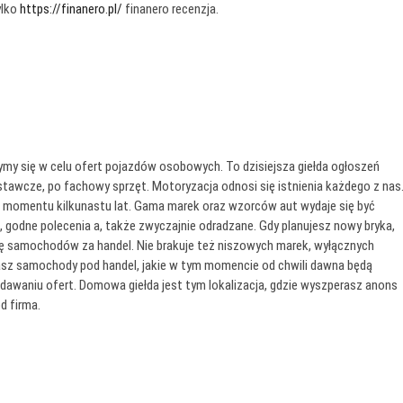
ylko
https://finanero.pl/
finanero recenzja.
ymy się w celu ofert pojazdów osobowych. To dzisiejsza giełda ogłoszeń
awcze, po fachowy sprzęt. Motoryzacja odnosi się istnienia każdego z nas
od momentu kilkunastu lat. Gama marek oraz wzorców aut wydaje się być
 godne polecenia a, także zwyczajnie odradzane. Gdy planujesz nowy bryka,
tę samochodów za handel. Nie brakuje też niszowych marek, wyłącznych
sz samochody pod handel, jakie w tym momencie od chwili dawna będą
odawaniu ofert. Domowa giełda jest tym lokalizacja, gdzie wyszperasz anons
 firma.