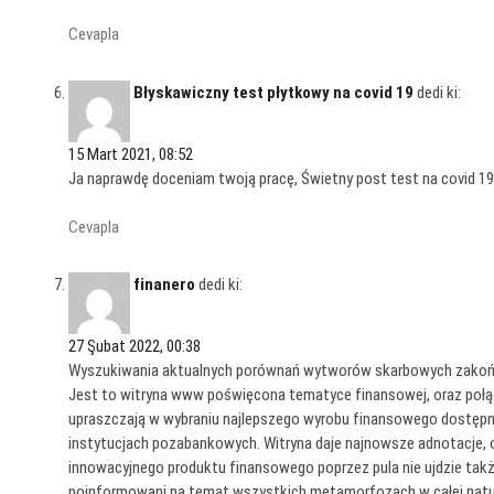
Cevapla
Błyskawiczny test płytkowy na covid 19
dedi ki:
15 Mart 2021, 08:52
Ja naprawdę doceniam twoją pracę, Świetny post test na covid 1
Cevapla
finanero
dedi ki:
27 Şubat 2022, 00:38
Wyszukiwania aktualnych porównań wytworów skarbowych zakończ
Jest to witryna www poświęcona tematyce finansowej, oraz połąc
upraszczają w wybraniu najlepszego wyrobu finansowego dostępn
instytucjach pozabankowych. Witryna daje najnowsze adnotacje, ob
innowacyjnego produktu finansowego poprzez pula nie ujdzie takż
poinformowani na temat wszystkich metamorfozach w całej natur