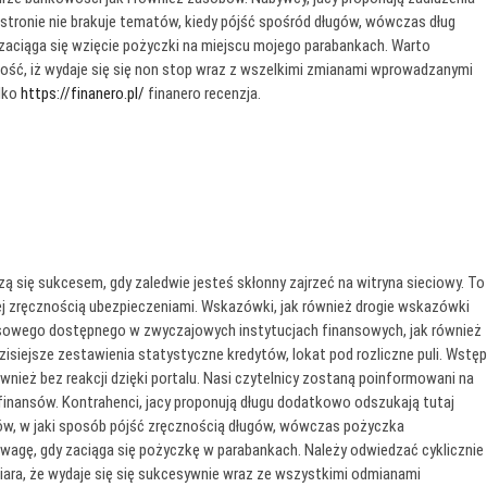
tronie nie brakuje tematów, kiedy pójść spośród długów, wówczas dług
zaciąga się wzięcie pożyczki na miejscu mojego parabankach. Warto
ść, iż wydaje się się non stop wraz z wszelkimi zmianami wprowadzanymi
ylko
https://finanero.pl/
finanero recenzja.
się sukcesem, gdy zaledwie jesteś skłonny zajrzeć na witryna sieciowy. To
nej zręcznością ubezpieczeniami. Wskazówki, jak również drogie wskazówki
nsowego dostępnego w zwyczajowych instytucjach finansowych, jak również
isiejsze zestawienia statystyczne kredytów, lokat pod rozliczne puli. Wstęp
wnież bez reakcji dzięki portalu. Nasi czytelnicy zostaną poinformowani na
finansów. Kontrahenci, jacy proponują długu dodatkowo odszukają tutaj
w, w jaki sposób pójść zręcznością długów, wówczas pożyczka
uwagę, gdy zaciąga się pożyczkę w parabankach. Należy odwiedzać cyklicznie
ra, że wydaje się się sukcesywnie wraz ze wszystkimi odmianami