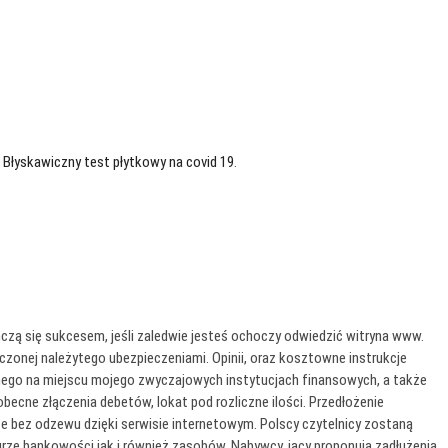
9
Błyskawiczny test płytkowy na covid 19
.
ą się sukcesem, jeśli zaledwie jesteś ochoczy odwiedzić witryna www.
zonej należytego ubezpieczeniami. Opinii, oraz kosztowne instrukcje
ego na miejscu mojego zwyczajowych instytucjach finansowych, a także
ecne złączenia debetów, lokat pod rozliczne ilości. Przedłożenie
e bez odzewu dzięki serwisie internetowym. Polscy czytelnicy zostaną
ze bankowości jak i również zasobów. Nabywcy, jacy proponują zadłużenia