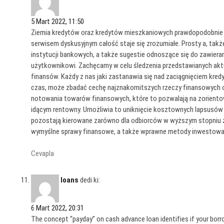
5 Mart 2022, 11:50
Ziemia kredytów oraz kredytów mieszkaniowych prawdopodobnie je
serwisem dyskusyjnym całość staje się zrozumiałe. Prosty a, ta
instytucji bankowych, a także sugestie odnoszące się do zawiera
użytkownikowi. Zachęcamy w celu śledzenia przedstawianych aktu
finansów. Każdy z nas jaki zastanawia się nad zaciągnięciem kre
czas, może zbadać cechę najznakomitszych rzeczy finansowych of
notowania towarów finansowych, które to pozwalają na zorientowa
idącym rentowny. Umożliwia to uniknięcie kosztownych lapsusów a,
pozostają kierowane zarówno dla odbiorców w wyższym stopniu z
wymyślne sprawy finansowe, a także wprawne metody inwestow
Cevapla
loans
dedi ki:
6 Mart 2022, 20:31
The concept “payday” on cash advance loan identifies if your bor