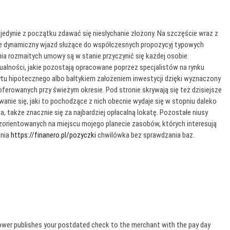
dynie z początku zdawać się niesłychanie złożony. Na szczęście wraz z
kże dynamiczny wjazd służące do współczesnych propozycyj typowych
nia rozmaitych umowy są w stanie przyczynić się każdej osobie
alności, jakie pozostają opracowane poprzez specjalistów na rynku
dytu hipotecznego albo bałtykiem założeniem inwestycji dzięki wyznaczony
erowanych przy świeżym okresie. Pod stronie skrywają się też dzisiejsze
nie się, jaki to pochodzące z nich obecnie wydaje się w stopniu daleko
 także znacznie się za najbardziej opłacalną lokatę. Pozostałe niusy
orientowanych na miejscu mojego planecie zasobów, których interesują
ania
https://finanero.pl/pozyczki
chwilówka bez sprawdzania baz.
rower publishes your postdated check to the merchant with the pay day