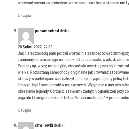
wprowadzanymi za pośrednictwem banki oraz bez wątpienia nie t
Cevapla
posamochod
dedi ki:
28 Şubat 2022, 22:09
Jak 1 zręcznością paru portali wortali nie zaakceptować zmniejsz
zamiennych rozmaitego modelu – od czasu osobowych, dzięki dost
Pojazdy np. wozy, motocykle, ciężarówki asystują naszej firmie 
wielka. Pozostaną samochody oryginalne jak i również stosowane,
starczy wyselekcjonować należytą markę i dysponujemy pełną lis
limuzyn, bądź samochodów muzycznych. Wyłącznie u nas odszuka
określenie legendy. Odrzucić stawiamy żadnych ograniczeń przy d
pojazdu któregoż szukasz!
https://posamochod.pl/
– posamochod
Cevapla
chwilówki
dedi ki: