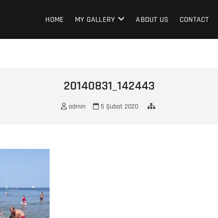
HOME
MY GALLERY
ABOUT US
CONTACT
20140831_142443
admin
5 Şubat 2020